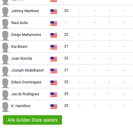
23
-
-
-
-
Johnny Martínez
-
-
-
-
-
Raul Avila
22
-
-
-
-
Diego Matamores
21
-
-
-
-
Kai Beam
23
-
-
-
-
Juan Bonola
21
-
-
-
-
Joseph Abdelbaset
23
-
-
-
-
Edwin Dominquez
23
-
-
-
-
Jacob Rodríguez
23
-
-
-
-
K. Hamilton
Alle Golden State spelers