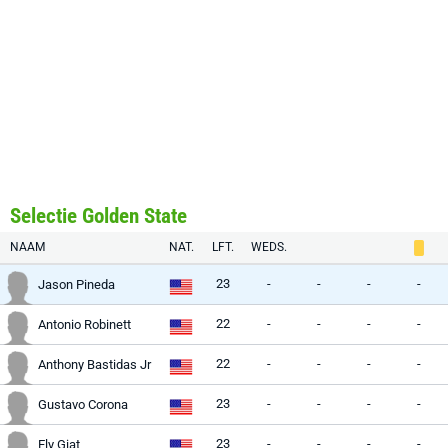
Selectie Golden State
NAAM
NAT.
LFT.
WEDS.
23
-
-
-
-
Jason Pineda
22
-
-
-
-
Antonio Robinett
22
-
-
-
-
Anthony Bastidas Jr
23
-
-
-
-
Gustavo Corona
23
-
-
-
-
Ely Giat