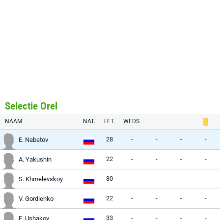
Selectie Orel
NAAM
NAT.
LFT.
WEDS.
28
-
-
-
-
E. Nabatov
22
-
-
-
-
A. Yakushin
30
-
-
-
-
S. Khmelevskoy
22
-
-
-
-
V. Gordienko
33
-
-
-
-
E. Ushakov