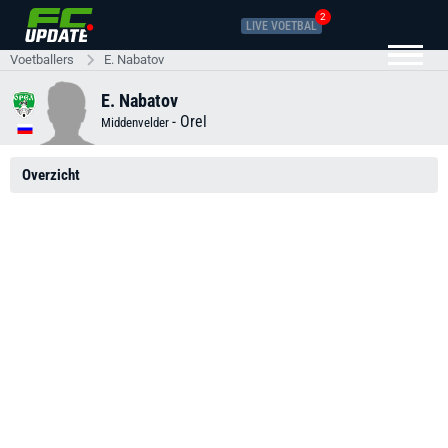
2
LIVE VOETBAL
Voetballers
E. Nabatov
E. Nabatov
-
Orel
Middenvelder
Overzicht