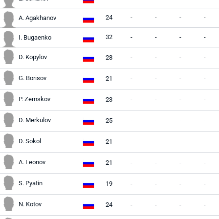
24
-
-
-
-
A. Agakhanov
32
-
-
-
-
I. Bugaenko
D. Kopylov
28
-
-
-
-
G. Borisov
21
-
-
-
-
P. Zemskov
23
-
-
-
-
D. Merkulov
25
-
-
-
-
D. Sokol
21
-
-
-
-
A. Leonov
21
-
-
-
-
S. Pyatin
19
-
-
-
-
N. Kotov
24
-
-
-
-