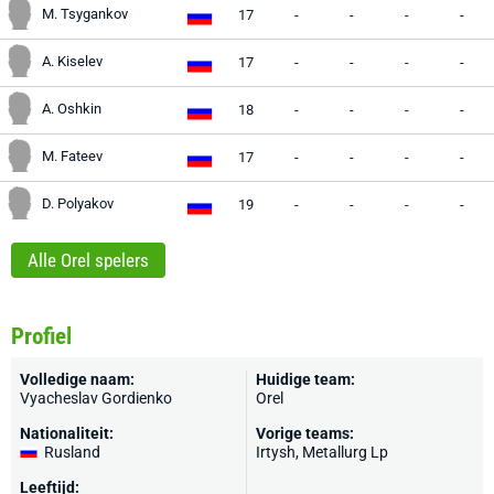
M. Tsygankov
17
-
-
-
-
A. Kiselev
17
-
-
-
-
A. Oshkin
18
-
-
-
-
M. Fateev
17
-
-
-
-
D. Polyakov
19
-
-
-
-
Alle Orel spelers
Profiel
Volledige naam:
Huidige team:
Vyacheslav Gordienko
Orel
Nationaliteit:
Vorige teams:
Rusland
Irtysh, Metallurg Lp
Leeftijd: