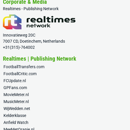
Corporate & Media
Realtimes - Publishing Network
Innovatieweg 20C
7007 CD, Doetinchem, Netherlands
+31(315)-764002
Realtimes | Publishing Network
FootballTransfers.com
FootballCritic.com
FCUpdate.nl
GPFans.com
MovieMeter.nl
MusicMeter.nl
WijWedden.net
Kelderklasse
Anfield Watch
MeeMetOranje.nl