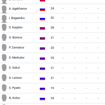
24
-
-
-
-
A. Agakhanov
32
-
-
-
-
I. Bugaenko
D. Kopylov
28
-
-
-
-
G. Borisov
21
-
-
-
-
P. Zemskov
23
-
-
-
-
D. Merkulov
25
-
-
-
-
D. Sokol
21
-
-
-
-
A. Leonov
21
-
-
-
-
S. Pyatin
19
-
-
-
-
N. Kotov
24
-
-
-
-