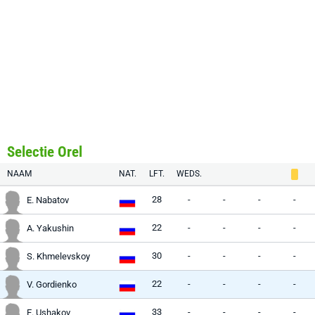
Selectie Orel
NAAM
NAT.
LFT.
WEDS.
28
-
-
-
-
E. Nabatov
22
-
-
-
-
A. Yakushin
30
-
-
-
-
S. Khmelevskoy
22
-
-
-
-
V. Gordienko
33
-
-
-
-
E. Ushakov