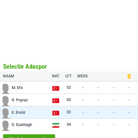
Selectie Adaspor
NAAM
NAT.
LFT.
WEDS.
32
-
-
-
-
M. Efe
33
-
-
-
-
R. Poyraz
32
-
-
-
-
E. Ersöz
34
-
-
-
-
D. Ezatıtagh