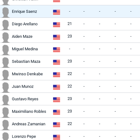
-
-
-
-
-
Enrique Saenz
21
-
-
-
-
Diego Arellano
23
-
-
-
-
Aiden Maze
-
-
-
-
-
Miguel Medina
23
-
-
-
-
Sebastian Maza
22
-
-
-
-
Mwinso Denkabe
22
-
-
-
-
Juan Munoz
23
-
-
-
-
Gustavo Reyes
23
-
-
-
-
Maximiliano Robles
22
-
-
-
-
Andreas Zamanian
-
-
-
-
-
Lorenzo Pepe