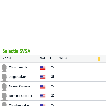
Selectie SVSA
NAAM
NAT.
LFT.
WEDS.
22
-
-
-
-
Chris Ramoth
23
-
-
-
-
Jorge Galvan
22
-
-
-
-
Nylmar Gonzalez
22
-
-
-
-
Dominic Sposeto
22
-
-
-
-
Christian Vallin