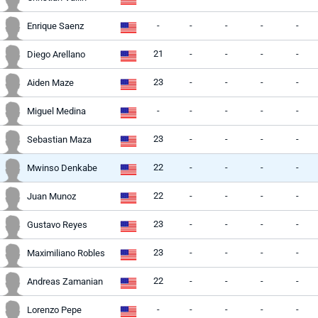
-
-
-
-
-
Enrique Saenz
21
-
-
-
-
Diego Arellano
23
-
-
-
-
Aiden Maze
-
-
-
-
-
Miguel Medina
23
-
-
-
-
Sebastian Maza
22
-
-
-
-
Mwinso Denkabe
22
-
-
-
-
Juan Munoz
23
-
-
-
-
Gustavo Reyes
23
-
-
-
-
Maximiliano Robles
22
-
-
-
-
Andreas Zamanian
-
-
-
-
-
Lorenzo Pepe