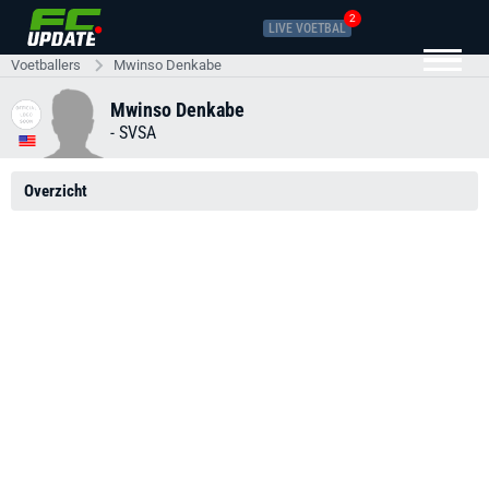
2
LIVE VOETBAL
Voetballers
Mwinso Denkabe
Mwinso Denkabe
-
SVSA
Overzicht