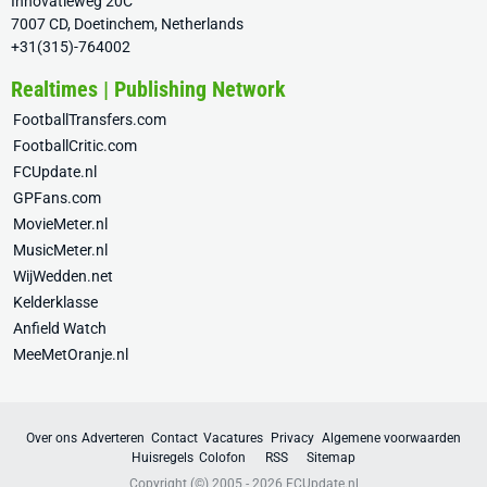
Innovatieweg 20C
7007 CD, Doetinchem, Netherlands
+31(315)-764002
Realtimes | Publishing Network
FootballTransfers.com
FootballCritic.com
FCUpdate.nl
GPFans.com
MovieMeter.nl
MusicMeter.nl
WijWedden.net
Kelderklasse
Anfield Watch
MeeMetOranje.nl
Over ons
Adverteren
Contact
Vacatures
Privacy
Algemene voorwaarden
Huisregels
Colofon
RSS
Sitemap
Copyright (©) 2005 - 2026
FCUpdate.nl