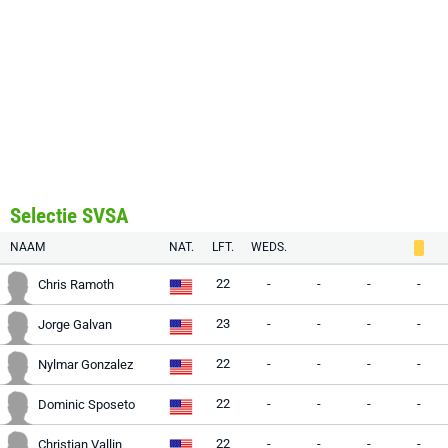
Selectie SVSA
NAAM
NAT.
LFT.
WEDS.
22
-
-
-
-
Chris Ramoth
23
-
-
-
-
Jorge Galvan
22
-
-
-
-
Nylmar Gonzalez
22
-
-
-
-
Dominic Sposeto
22
-
-
-
-
Christian Vallin