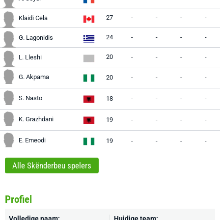
27
-
-
-
-
Klaidi Cela
24
-
-
-
-
G. Lagonidis
20
-
-
-
-
L. Lleshi
G. Akpama
20
-
-
-
-
S. Nasto
18
-
-
-
-
K. Grazhdani
19
-
-
-
-
E. Emeodi
19
-
-
-
-
Alle Skënderbeu spelers
Profiel
Volledige naam:
Huidige team: