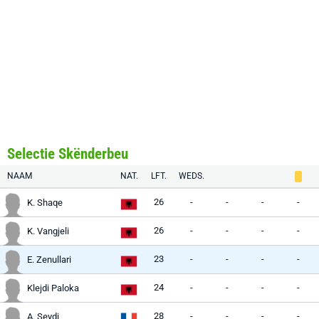
Selectie Skënderbeu
NAAM
NAT.
LFT.
WEDS.
26
-
-
-
-
K. Shaqe
26
-
-
-
-
K. Vangjeli
23
-
-
-
-
E. Zenullari
24
-
-
-
-
Klejdi Paloka
28
-
-
-
-
A. Seydi