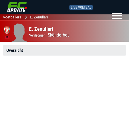
LIVE VOETBAL
Voetballers
E. Zenullari
E. Zenullari
-
Skënderbeu
Verdediger
Overzicht