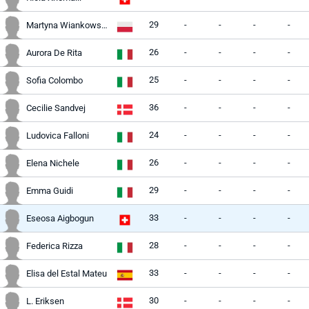
29
-
-
-
-
Martyna Wiankowska
26
-
-
-
-
Aurora De Rita
25
-
-
-
-
Sofia Colombo
36
-
-
-
-
Cecilie Sandvej
24
-
-
-
-
Ludovica Falloni
26
-
-
-
-
Elena Nichele
29
-
-
-
-
Emma Guidi
33
-
-
-
-
Eseosa Aigbogun
28
-
-
-
-
Federica Rizza
33
-
-
-
-
Elisa del Estal Mateu
30
-
-
-
-
L. Eriksen