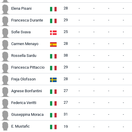
28
-
-
-
-
Elena Pisani
29
-
-
-
-
Francesca Durante
25
-
-
-
-
Sofie Svava
28
-
-
-
-
Carmen Menayo
38
-
-
-
-
Rossella Sardu
29
-
-
-
-
Francesca Pittaccio
28
-
-
-
-
Freja Olofsson
27
-
-
-
-
Agnese Bonfantini
27
-
-
-
-
Federica Veritti
31
-
-
-
-
Giuseppina Moraca
E. Mustafic
19
-
-
-
-