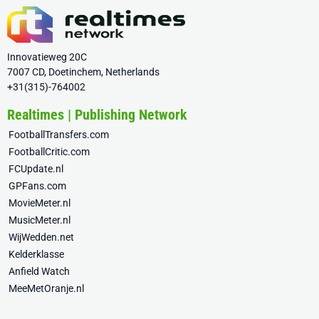
Innovatieweg 20C
7007 CD, Doetinchem, Netherlands
+31(315)-764002
Realtimes | Publishing Network
FootballTransfers.com
FootballCritic.com
FCUpdate.nl
GPFans.com
MovieMeter.nl
MusicMeter.nl
WijWedden.net
Kelderklasse
Anfield Watch
MeeMetOranje.nl