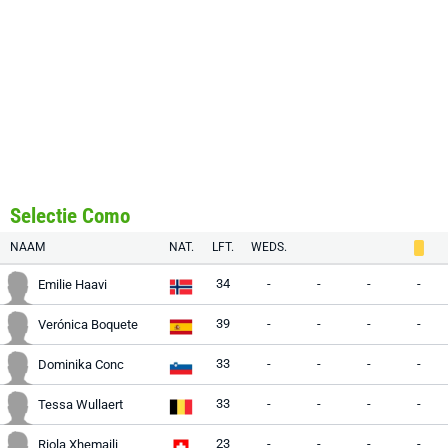
Selectie Como
NAAM
NAT.
LFT.
WEDS.
34
-
-
-
-
Emilie Haavi
39
-
-
-
-
Verónica Boquete
33
-
-
-
-
Dominika Conc
33
-
-
-
-
Tessa Wullaert
23
-
-
-
-
Riola Xhemaili