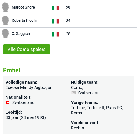
Margot Shore
29
-
-
-
-
Roberta Picchi
34
-
-
-
-
C. Saggion
28
-
-
-
-
Alle Como spelers
Profiel
Volledige naam:
Huidige team:
Eseosa Mandy Aigbogun
Como
,
Zwitserland
Nationaliteit:
Zwitserland
Vorige teams:
Turbine, Turbine II, Paris FC,
Leeftijd:
Roma
33 jaar (23 mei 1993)
Voorkeur voet:
Rechts