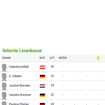
Selectie Leverkusen
NAAM
NAT.
LFT.
WEDS.
20
-
-
-
-
Valentina Mädl
22
-
-
-
-
S. Zdebel
24
-
-
-
-
Justine Brandau
22
-
-
-
-
Carlotta Wamser
20
-
-
-
-
Paulina Platner