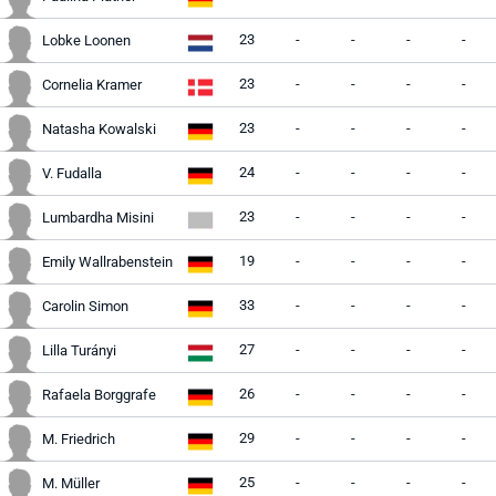
23
-
-
-
-
Lobke Loonen
23
-
-
-
-
Cornelia Kramer
23
-
-
-
-
Natasha Kowalski
24
-
-
-
-
V. Fudalla
23
-
-
-
-
Lumbardha Misini
19
-
-
-
-
Emily Wallrabenstein
33
-
-
-
-
Carolin Simon
27
-
-
-
-
Lilla Turányi
26
-
-
-
-
Rafaela Borggrafe
29
-
-
-
-
M. Friedrich
25
-
-
-
-
M. Müller