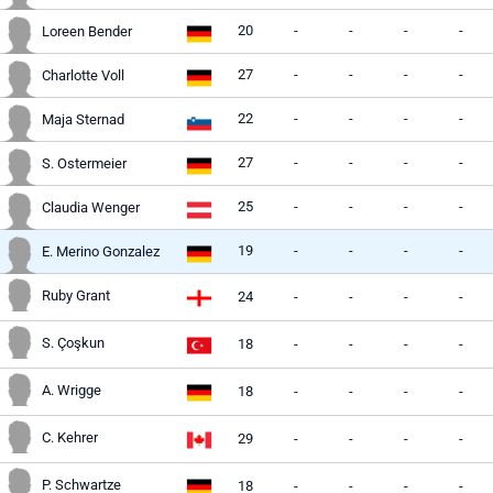
20
-
-
-
-
Loreen Bender
27
-
-
-
-
Charlotte Voll
22
-
-
-
-
Maja Sternad
27
-
-
-
-
S. Ostermeier
25
-
-
-
-
Claudia Wenger
19
-
-
-
-
E. Merino Gonzalez
Ruby Grant
24
-
-
-
-
S. Çoşkun
18
-
-
-
-
A. Wrigge
18
-
-
-
-
C. Kehrer
29
-
-
-
-
P. Schwartze
18
-
-
-
-