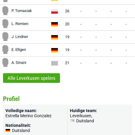
P. Tomasiak
26
-
-
-
-
L. Remien
20
-
-
-
-
J. Lindner
19
-
-
-
-
E. Eltgen
19
-
-
-
-
A. Sinani
21
-
-
-
-
Alle Leverkusen spelers
Profiel
Volledige naam:
Huidige team:
Estrella Merino Gonzalez
Leverkusen
,
Duitsland
Nationaliteit:
Duitsland