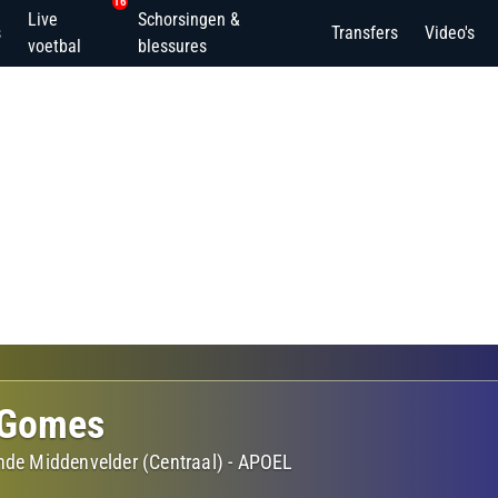
16
Live
Schorsingen &
s
Transfers
Video's
voetbal
blessures
 Gomes
nde Middenvelder (Centraal)
-
APOEL