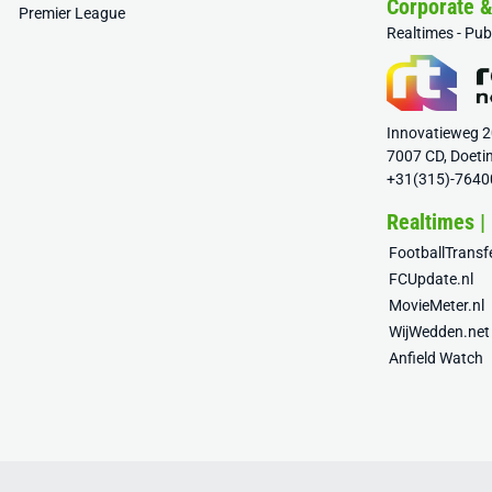
Corporate 
Premier League
Realtimes - Pu
Innovatieweg 
7007 CD, Doeti
+31(315)-7640
Realtimes |
FootballTrans
FCUpdate.nl
MovieMeter.nl
WijWedden.net
Anfield Watch