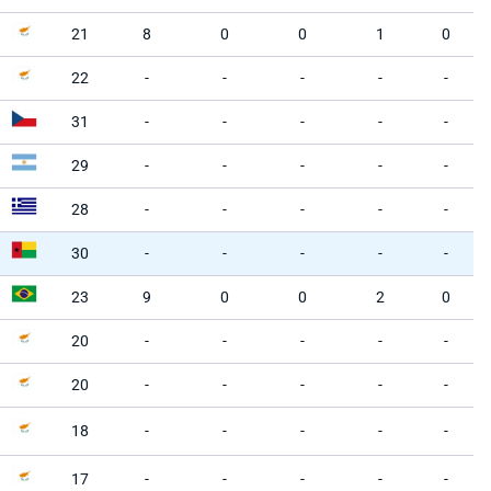
21
8
0
0
1
0
22
-
-
-
-
-
31
-
-
-
-
-
29
-
-
-
-
-
28
-
-
-
-
-
30
-
-
-
-
-
23
9
0
0
2
0
20
-
-
-
-
-
20
-
-
-
-
-
18
-
-
-
-
-
17
-
-
-
-
-