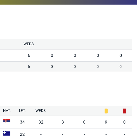
WEDS.
6
0
0
0
0
6
0
0
0
0
NAT.
LFT.
WEDS.
34
32
3
0
9
0
22
-
-
-
-
-