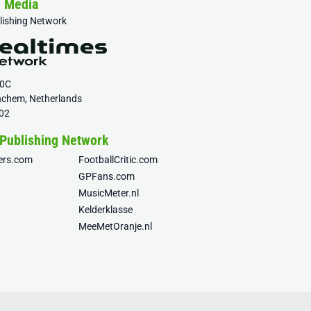
& Media
blishing Network
20C
nchem, Netherlands
02
 Publishing Network
fers.com
FootballCritic.com
GPFans.com
MusicMeter.nl
Kelderklasse
MeeMetOranje.nl