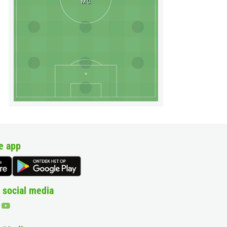
MC
e app
 social media