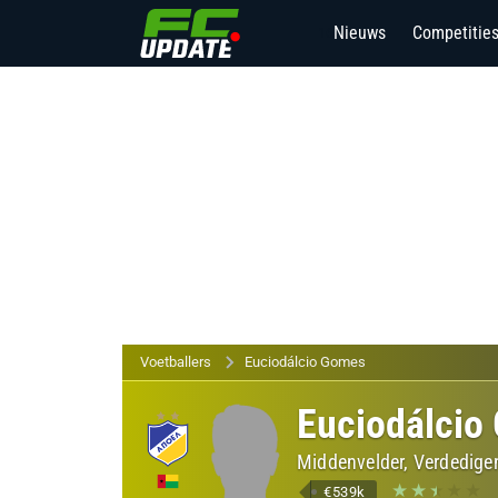
Nieuws
Competitie
16
Voetballers
Euciodálcio Gomes
Euciodálcio
Middenvelder, Verdedige
€539k