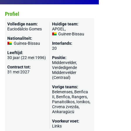
Profiel
Volledige naam:
Huidige team:
Euciodálcio Gomes
APOEL
,
Guinee-Bissau
Nationaliteit:
Guinea-Bissau
Interlands:
20
Leeftijd:
30 jaar (22 mei 1996)
Positie:
Middenvelder,
Contract tot:
Verdedigende
31 mei 2027
Middenvelder
(Centraal)
Vorige teams:
Belenenses, Benfica
II,
Benfica
,
Rangers
,
Panaitolikos, Ionikos,
Crvena zvezda
,
Ankaragücü
Voorkeur voet:
Links