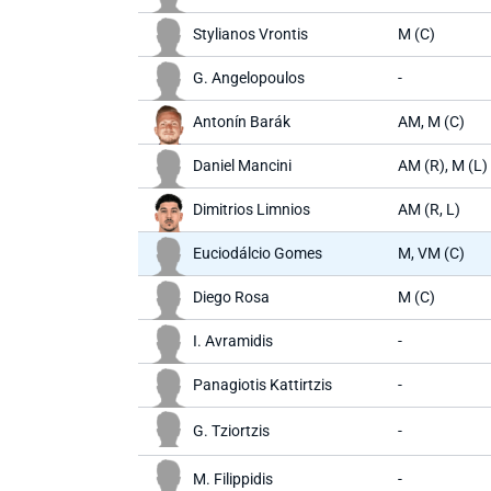
Stylianos Vrontis
M (C)
G. Angelopoulos
-
Antonín Barák
AM, M (C)
Daniel Mancini
AM (R), M (L)
Dimitrios Limnios
AM (R, L)
Euciodálcio Gomes
M, VM (C)
Diego Rosa
M (C)
I. Avramidis
-
Panagiotis Kattirtzis
-
G. Tziortzis
-
M. Filippidis
-