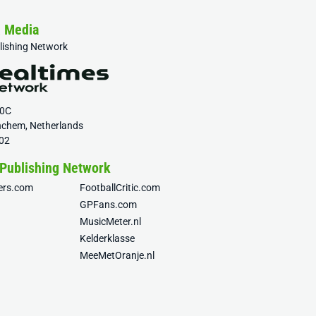
& Media
blishing Network
20C
nchem, Netherlands
02
 Publishing Network
fers.com
FootballCritic.com
GPFans.com
MusicMeter.nl
Kelderklasse
MeeMetOranje.nl