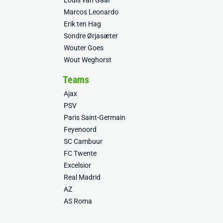
Louis van Gaal
Marcos Leonardo
Erik ten Hag
Sondre Ørjasæter
Wouter Goes
Wout Weghorst
Teams
Ajax
PSV
Paris Saint-Germain
Feyenoord
SC Cambuur
FC Twente
Excelsior
Real Madrid
AZ
AS Roma