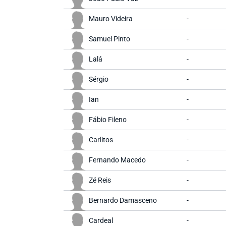
Mauro Videira
-
Samuel Pinto
-
Lalá
-
Sérgio
-
Ian
-
Fábio Fileno
-
Carlitos
-
Fernando Macedo
-
Zé Reis
-
Bernardo Damasceno
-
Cardeal
-