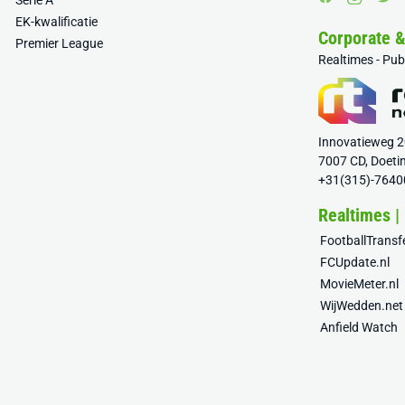
Serie A
EK-kwalificatie
Corporate 
Premier League
Realtimes - Pu
Innovatieweg 
7007 CD, Doeti
+31(315)-7640
Realtimes |
FootballTrans
FCUpdate.nl
MovieMeter.nl
WijWedden.net
Anfield Watch