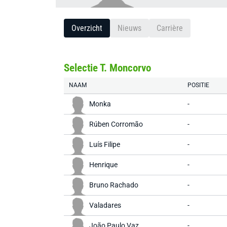
Overzicht
Nieuws
Carrière
Selectie T. Moncorvo
NAAM
POSITIE
Monka
-
Rúben Corromão
-
Luís Filipe
-
Henrique
-
Bruno Rachado
-
Valadares
-
João Paulo Vaz
-