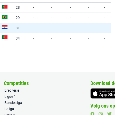
28
-
-
-
-
-
29
-
-
-
-
-
31
-
-
-
-
-
34
-
-
-
-
-
Competities
Download d
Eredivisie
Ligue 1
Bundesliga
Volg ons op
Laliga