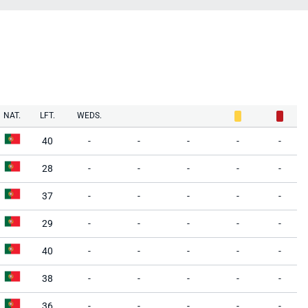
NAT.
LFT.
WEDS.
40
-
-
-
-
-
28
-
-
-
-
-
37
-
-
-
-
-
29
-
-
-
-
-
40
-
-
-
-
-
38
-
-
-
-
-
36
-
-
-
-
-