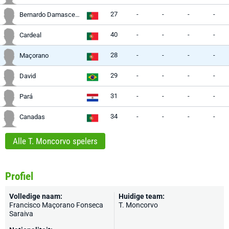
27
-
-
-
-
Bernardo Damasceno
40
-
-
-
-
Cardeal
28
-
-
-
-
Maçorano
29
-
-
-
-
David
31
-
-
-
-
Pará
34
-
-
-
-
Canadas
Alle T. Moncorvo spelers
Profiel
Volledige naam:
Huidige team:
Francisco Maçorano Fonseca
T. Moncorvo
Saraiva