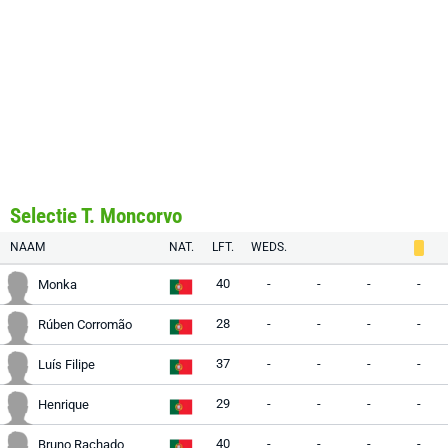
Selectie T. Moncorvo
NAAM
NAT.
LFT.
WEDS.
40
-
-
-
-
Monka
28
-
-
-
-
Rúben Corromão
37
-
-
-
-
Luís Filipe
29
-
-
-
-
Henrique
40
-
-
-
-
Bruno Rachado