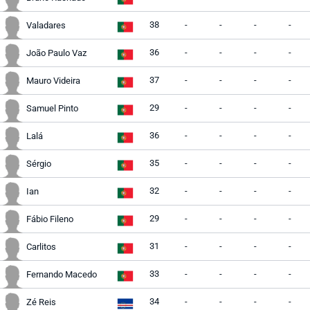
38
-
-
-
-
Valadares
36
-
-
-
-
João Paulo Vaz
37
-
-
-
-
Mauro Videira
29
-
-
-
-
Samuel Pinto
36
-
-
-
-
Lalá
35
-
-
-
-
Sérgio
32
-
-
-
-
Ian
29
-
-
-
-
Fábio Fileno
31
-
-
-
-
Carlitos
33
-
-
-
-
Fernando Macedo
34
-
-
-
-
Zé Reis