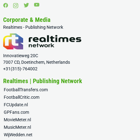
Corporate & Media
Realtimes - Publishing Network
Innovatieweg 20C
7007 CD, Doetinchem, Netherlands
+31(315)-764002
Realtimes | Publishing Network
FootballTransfers.com
FootballCritic.com
FCUpdate.nl
GPFans.com
MovieMeter.nl
MusicMeter.nl
WijWedden.net