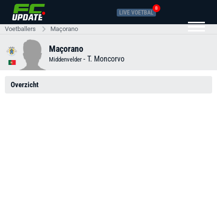
8
LIVE VOETBAL
Voetballers
Maçorano
Maçorano
-
T. Moncorvo
Middenvelder
Overzicht