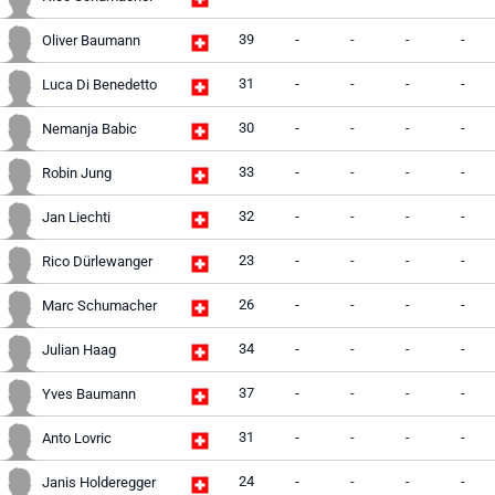
39
-
-
-
-
Oliver Baumann
31
-
-
-
-
Luca Di Benedetto
30
-
-
-
-
Nemanja Babic
33
-
-
-
-
Robin Jung
32
-
-
-
-
Jan Liechti
23
-
-
-
-
Rico Dürlewanger
26
-
-
-
-
Marc Schumacher
34
-
-
-
-
Julian Haag
37
-
-
-
-
Yves Baumann
31
-
-
-
-
Anto Lovric
24
-
-
-
-
Janis Holderegger