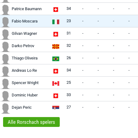
34
-
-
-
-
Patrice Baumann
23
-
-
-
-
Fabio Moscara
31
-
-
-
-
Gilvan Wagner
32
-
-
-
-
Darko Petrov
26
-
-
-
-
Thiago Oliveira
34
-
-
-
-
Andreas Lo Re
25
-
-
-
-
Spencer Wright
33
-
-
-
-
Dominic Huber
27
-
-
-
-
Dejan Peric
Alle Rorschach spelers