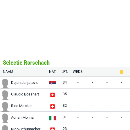
Selectie Rorschach
NAAM
NAT.
LFT.
WEDS.
34
-
-
-
-
Dejan Janjatovic
35
-
-
-
-
Claudio Bosshart
32
-
-
-
-
Rico Meister
31
-
-
-
-
Adrian Morina
23
-
-
-
-
Nico Schumacher