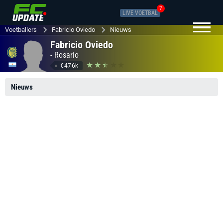
7
LIVE VOETBAL
Voetballers
Fabricio Oviedo
Nieuws
Fabricio Oviedo
-
Rosario
€476k
Nieuws