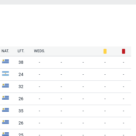
NAT.
LFT.
WEDS.
38
-
-
-
-
-
24
-
-
-
-
-
32
-
-
-
-
-
26
-
-
-
-
-
35
-
-
-
-
-
26
-
-
-
-
-
25
-
-
-
-
-