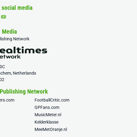
 social media
& Media
blishing Network
20C
nchem, Netherlands
02
 Publishing Network
fers.com
FootballCritic.com
GPFans.com
MusicMeter.nl
Kelderklasse
MeeMetOranje.nl