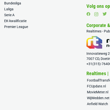
Bundesliga
Volg ons op
Laliga
Serie A
EK-kwalificatie
Corporate 
Premier League
Realtimes - Pu
Innovatieweg 
7007 CD, Doeti
+31(315)-7640
Realtimes |
FootballTrans
FCUpdate.nl
MovieMeter.nl
WijWedden.net
Anfield Watch