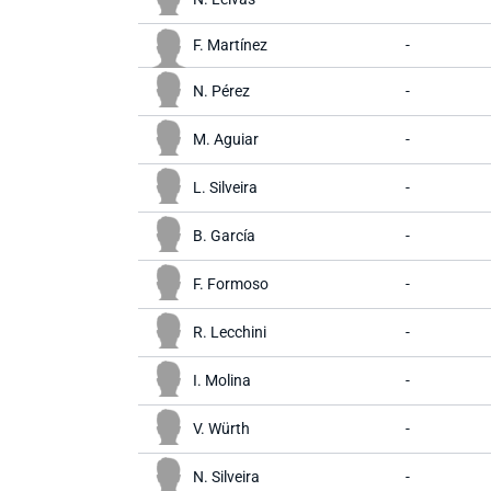
F. Martínez
-
N. Pérez
-
M. Aguiar
-
L. Silveira
-
B. García
-
F. Formoso
-
R. Lecchini
-
I. Molina
-
V. Würth
-
N. Silveira
-