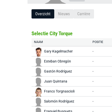
Overzicht
Nieuws
Carrière
Selectie City Torque
NAAM
POSITIE
Gary Kagelmacher
-
Esteban Obregón
-
Gastón Rodríguez
-
Juan Quintana
-
Franco Torgnascioli
-
Salomón Rodríguez
-
Ezequiel Busquets
-