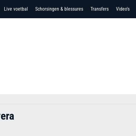
Live voetbal
Schorsingen & blessures
Transfers
Video's
vera