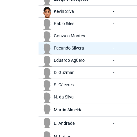
Kevin Silva
-
Pablo Siles
-
Gonzalo Montes
-
Facundo Silvera
-
Eduardo Agüero
-
D. Guzmán
-
S. Cáceres
-
N. da Silva
-
Martín Almeida
-
L. Andrade
-
N. Leivas
-