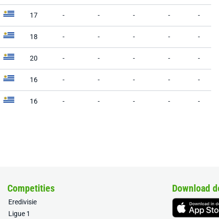
17
-
-
-
-
-
18
-
-
-
-
-
20
-
-
-
-
-
16
-
-
-
-
-
16
-
-
-
-
-
Competities
Download d
Eredivisie
Ligue 1