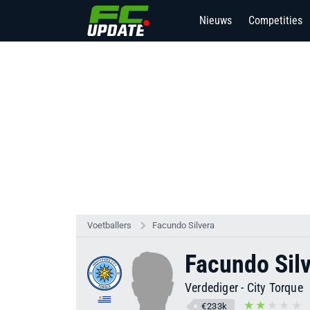
Nieuws
Competities
Voetballers
Facundo Silvera
Facundo Sil
Verdediger
-
City Torque
€233k