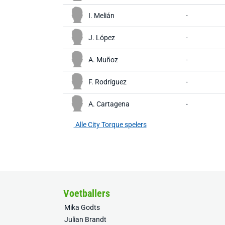
I. Melián
-
J. López
-
A. Muñoz
-
F. Rodríguez
-
A. Cartagena
-
Alle City Torque spelers
Voetballers
Mika Godts
Julian Brandt