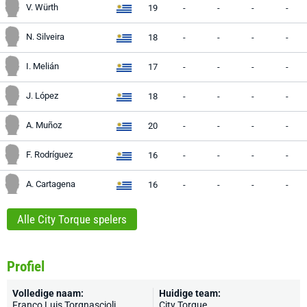
V. Würth
19
-
-
-
-
N. Silveira
18
-
-
-
-
I. Melián
17
-
-
-
-
J. López
18
-
-
-
-
A. Muñoz
20
-
-
-
-
F. Rodríguez
16
-
-
-
-
A. Cartagena
16
-
-
-
-
Alle City Torque spelers
Profiel
Volledige naam:
Huidige team:
Franco Luis Torgnascioli
City Torque