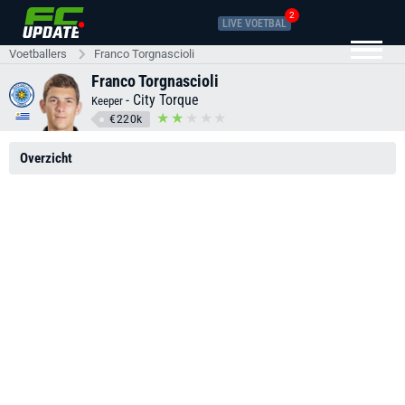
2
LIVE VOETBAL
Voetballers
Franco Torgnascioli
Franco Torgnascioli
-
City Torque
Keeper
€220k
Overzicht