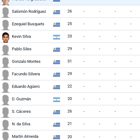
26
-
-
-
-
Salomón Rodríguez
25
-
-
-
-
Ezequiel Busquets
23
-
-
-
-
Kevin Silva
29
-
-
-
-
Pablo Siles
31
-
-
-
-
Gonzalo Montes
29
-
-
-
-
Facundo Silvera
22
-
-
-
-
Eduardo Agüero
20
-
-
-
-
D. Guzmán
26
-
-
-
-
S. Cáceres
21
-
-
-
-
N. da Silva
Martín Almeida
20
-
-
-
-