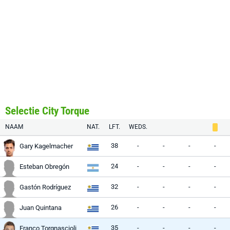
Selectie City Torque
NAAM
NAT.
LFT.
WEDS.
38
-
-
-
-
Gary Kagelmacher
24
-
-
-
-
Esteban Obregón
32
-
-
-
-
Gastón Rodríguez
26
-
-
-
-
Juan Quintana
35
-
-
-
-
Franco Torgnascioli