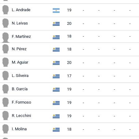
L. Andrade
19
-
-
-
-
N. Leivas
20
-
-
-
-
18
-
-
-
-
F. Martínez
N. Pérez
18
-
-
-
-
M. Aguiar
20
-
-
-
-
L. Silveira
17
-
-
-
-
B. García
19
-
-
-
-
F. Formoso
19
-
-
-
-
R. Lecchini
19
-
-
-
-
I. Molina
18
-
-
-
-