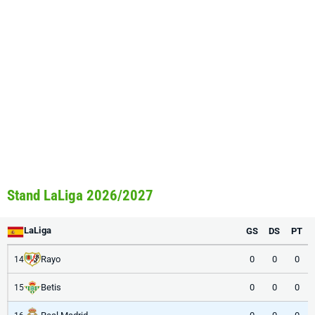
Stand LaLiga 2026/2027
LaLiga
GS
DS
PT
Rayo
0
0
0
14
Betis
0
0
0
15