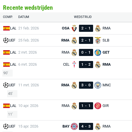
Recente wedstrijden
COMP.
DATUM
WEDSTRIJD
LAL
21 feb. 2026
OSA
2
-
1
RMA
UEF
25 feb. 2026
RMA
2
-
1
SLB
LAL
2 mrt. 2026
RMA
0
-
1
GET
LAL
6 mrt. 2026
CEL
1
-
2
RMA
90'
UEF
11 mrt. 2026
RMA
3
-
0
MNC
45'
LAL
10 apr. 2026
RMA
1
-
1
GIR
11'
UEF
15 apr. 2026
BAY
4
-
3
RMA