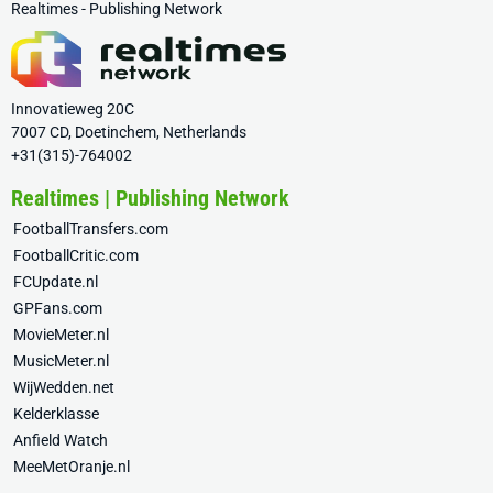
Realtimes - Publishing Network
Innovatieweg 20C
7007 CD, Doetinchem, Netherlands
+31(315)-764002
Realtimes | Publishing Network
FootballTransfers.com
FootballCritic.com
FCUpdate.nl
GPFans.com
MovieMeter.nl
MusicMeter.nl
WijWedden.net
Kelderklasse
Anfield Watch
MeeMetOranje.nl