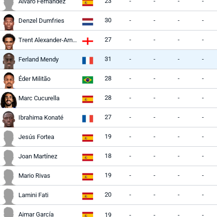
23
-
-
-
-
Álvaro Fernández
30
-
-
-
-
Denzel Dumfries
27
-
-
-
-
Trent Alexander-Arnold
31
-
-
-
-
Ferland Mendy
28
-
-
-
-
Éder Militão
28
-
-
-
-
Marc Cucurella
27
-
-
-
-
Ibrahima Konaté
19
-
-
-
-
Jesús Fortea
18
-
-
-
-
Joan Martínez
19
-
-
-
-
Mario Rivas
20
-
-
-
-
Lamini Fati
Aimar García
19
-
-
-
-