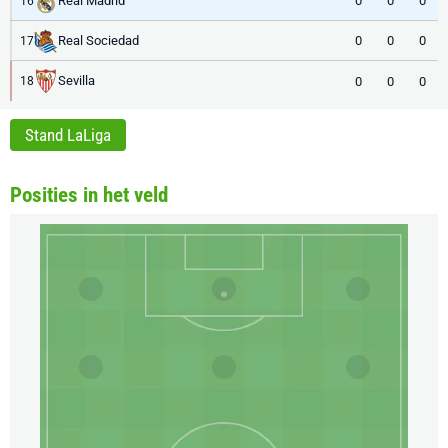
Real Madrid
0
0
0
16
Real Sociedad
0
0
0
17
Sevilla
0
0
0
18
Stand LaLiga
Posities in het veld