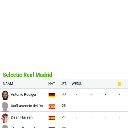
Selectie Real Madrid
NAAM
NAT.
LFT.
WEDS.
33
-
-
-
-
Antonio Rüdiger
23
-
-
-
-
Raúl Asencio del Rosario
21
-
-
-
-
Dean Huijsen