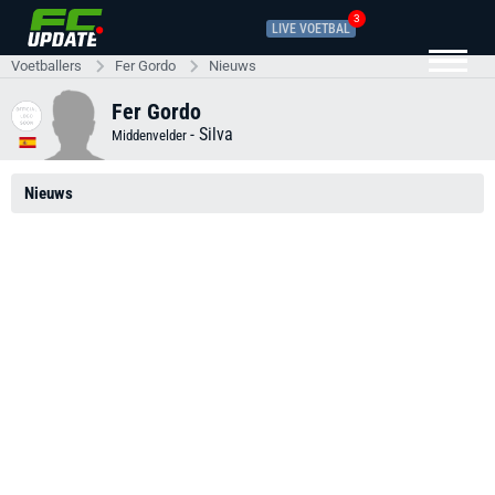
3
LIVE VOETBAL
Voetballers
Fer Gordo
Nieuws
Fer Gordo
-
Silva
Middenvelder
Nieuws