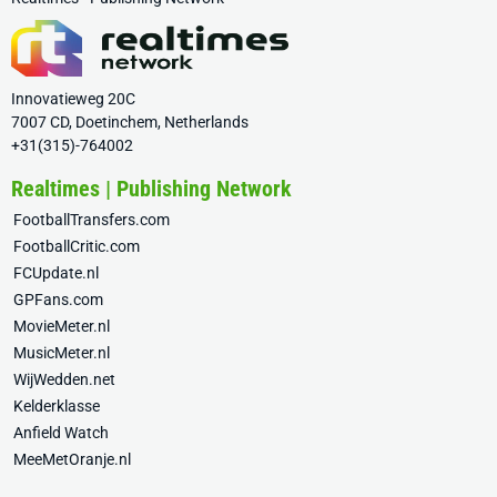
Innovatieweg 20C
7007 CD, Doetinchem, Netherlands
+31(315)-764002
Realtimes | Publishing Network
FootballTransfers.com
FootballCritic.com
FCUpdate.nl
GPFans.com
MovieMeter.nl
MusicMeter.nl
WijWedden.net
Kelderklasse
Anfield Watch
MeeMetOranje.nl