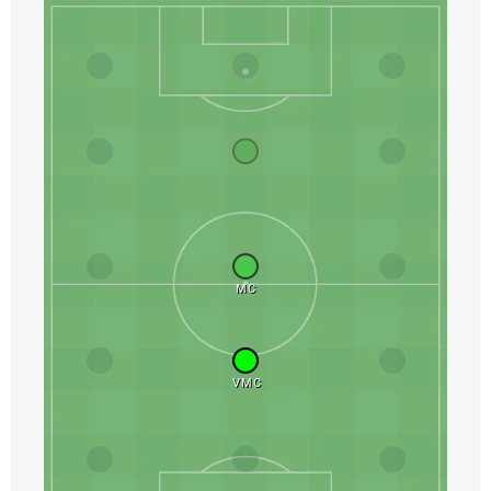
MC
VMC