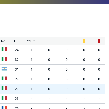
NAT.
LFT.
WEDS.
24
1
0
0
0
0
32
1
0
0
0
0
31
1
0
0
0
0
24
1
0
0
0
0
27
1
0
0
0
0
23
-
-
-
-
-
20
-
-
-
-
-