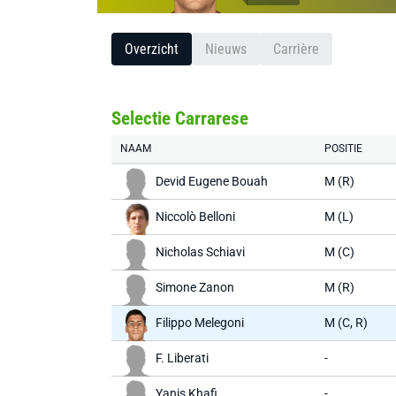
Overzicht
Nieuws
Carrière
Selectie Carrarese
NAAM
POSITIE
Devid Eugene Bouah
M (R)
Niccolò Belloni
M (L)
Nicholas Schiavi
M (C)
Simone Zanon
M (R)
Filippo Melegoni
M (C, R)
F. Liberati
-
Yanis Khafi
-