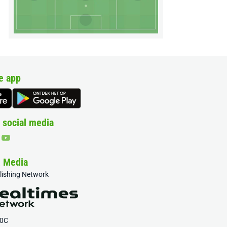
e app
 social media
& Media
blishing Network
20C