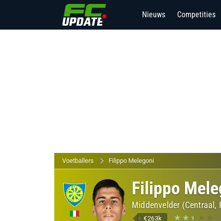
Nieuws
Competities
Voetballers
Filippo Melegoni
Filippo Mele
Middenvelder (Centraal,
€263k