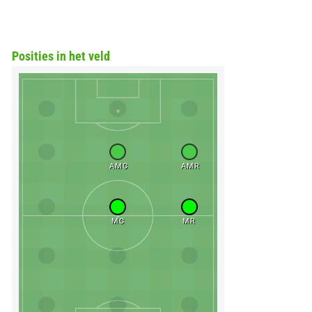
Posities in het veld
AMC
AMR
MC
MR