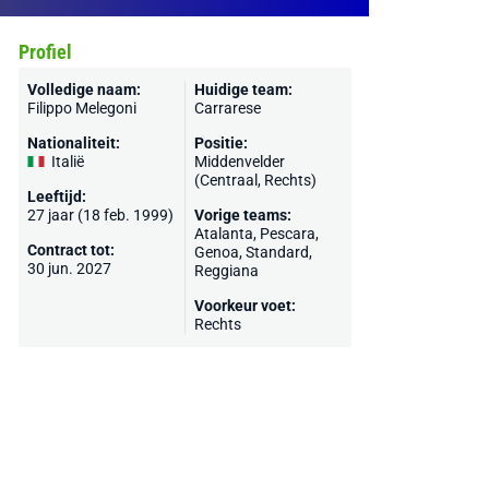
Profiel
Volledige naam:
Huidige team:
Filippo Melegoni
Carrarese
Nationaliteit:
Positie:
Italië
Middenvelder
(Centraal, Rechts)
Leeftijd:
27 jaar (18 feb. 1999)
Vorige teams:
Atalanta
,
Pescara
,
Contract tot:
Genoa
,
Standard
,
30 jun. 2027
Reggiana
Voorkeur voet:
Rechts