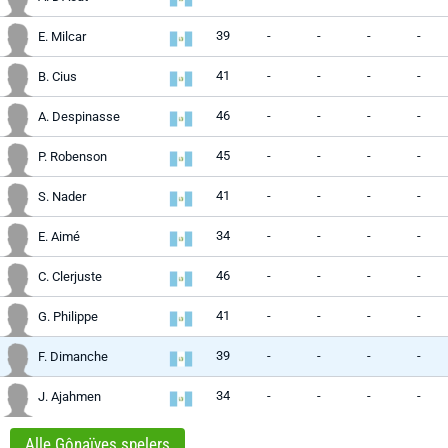
39
-
-
-
-
E. Milcar
41
-
-
-
-
B. Cius
46
-
-
-
-
A. Despinasse
45
-
-
-
-
P. Robenson
41
-
-
-
-
S. Nader
34
-
-
-
-
E. Aimé
46
-
-
-
-
C. Clerjuste
41
-
-
-
-
G. Philippe
39
-
-
-
-
F. Dimanche
34
-
-
-
-
J. Ajahmen
Alle Gônaïves spelers