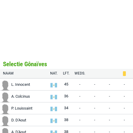
Selectie Gônaïves
NAAM
NAT.
LFT.
WEDS.
45
-
-
-
-
L. Innocent
36
-
-
-
-
A. Colcinus
34
-
-
-
-
P. Louissaint
38
-
-
-
-
D. D'Aout
38
-
-
-
-
A. D'Aout