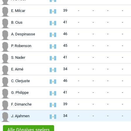
39
-
-
-
-
E. Milcar
41
-
-
-
-
B. Cius
46
-
-
-
-
A. Despinasse
45
-
-
-
-
P. Robenson
41
-
-
-
-
S. Nader
34
-
-
-
-
E. Aimé
46
-
-
-
-
C. Clerjuste
41
-
-
-
-
G. Philippe
39
-
-
-
-
F. Dimanche
34
-
-
-
-
J. Ajahmen
Alle Gônaïves spelers