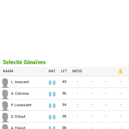
Selectie Gônaïves
NAAM
NAT.
LFT.
WEDS.
45
-
-
-
-
L. Innocent
36
-
-
-
-
A. Colcinus
34
-
-
-
-
P. Louissaint
38
-
-
-
-
D. D'Aout
38
-
-
-
-
A. D'Aout