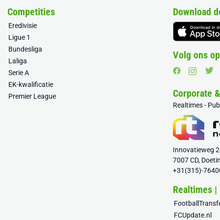
Competities
Download d
Eredivisie
Ligue 1
Bundesliga
Volg ons op
Laliga
Serie A
EK-kwalificatie
Corporate 
Premier League
Realtimes - Pu
Innovatieweg 
7007 CD, Doeti
+31(315)-7640
Realtimes |
FootballTrans
FCUpdate.nl