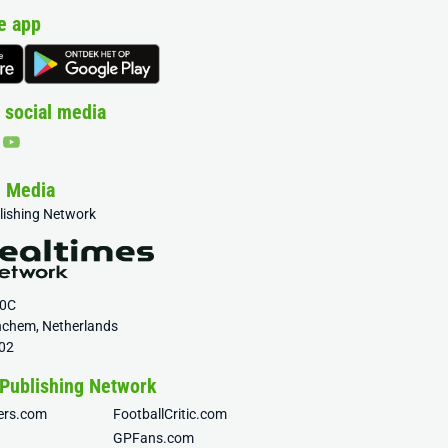
e app
 social media
& Media
blishing Network
20C
nchem, Netherlands
02
 Publishing Network
fers.com
FootballCritic.com
GPFans.com