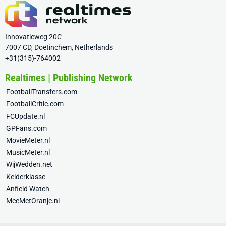
Innovatieweg 20C
7007 CD, Doetinchem, Netherlands
+31(315)-764002
Realtimes | Publishing Network
FootballTransfers.com
FootballCritic.com
FCUpdate.nl
GPFans.com
MovieMeter.nl
MusicMeter.nl
WijWedden.net
Kelderklasse
Anfield Watch
MeeMetOranje.nl