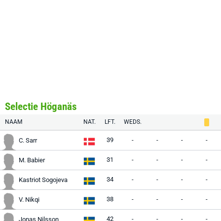
Selectie Höganäs
NAAM
NAT.
LFT.
WEDS.
39
-
-
-
-
C. Sarr
31
-
-
-
-
M. Babier
34
-
-
-
-
Kastriot Sogojeva
38
-
-
-
-
V. Nikqi
42
-
-
-
-
Jonas Nilsson