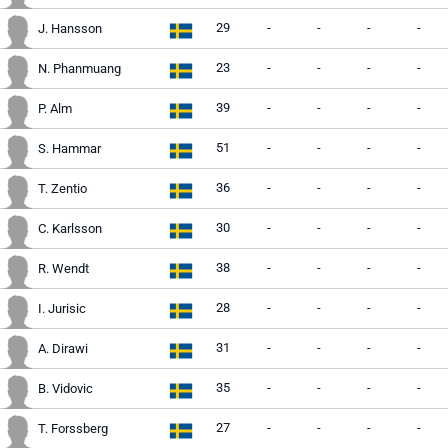
29
-
-
-
-
J. Hansson
23
-
-
-
-
N. Phanmuang
39
-
-
-
-
P. Alm
51
-
-
-
-
S. Hammar
36
-
-
-
-
T. Zentio
30
-
-
-
-
C. Karlsson
38
-
-
-
-
R. Wendt
28
-
-
-
-
I. Jurisic
31
-
-
-
-
A. Dirawi
35
-
-
-
-
B. Vidovic
27
-
-
-
-
T. Forssberg