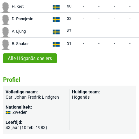
30
-
-
-
-
H. Kret
32
-
-
-
-
D. Panojevic
37
-
-
-
-
A. Ljung
31
-
-
-
-
R. Shaker
Alle Höganäs spelers
Profiel
Volledige naam:
Huidige team:
Carl Johan Fredrik Lindgren
Höganäs
Nationaliteit:
Zweden
Leeftijd:
43 jaar (10 feb. 1983)