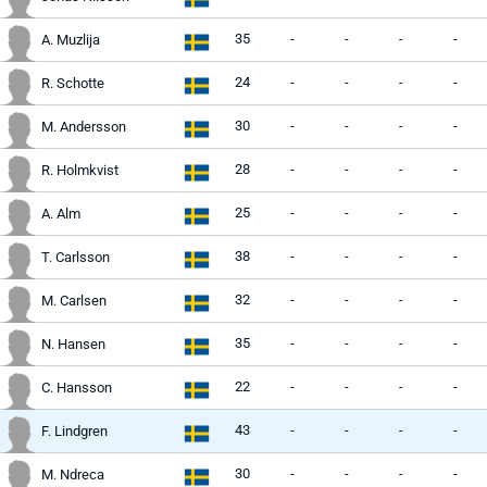
35
-
-
-
-
A. Muzlija
24
-
-
-
-
R. Schotte
30
-
-
-
-
M. Andersson
28
-
-
-
-
R. Holmkvist
25
-
-
-
-
A. Alm
38
-
-
-
-
T. Carlsson
32
-
-
-
-
M. Carlsen
35
-
-
-
-
N. Hansen
22
-
-
-
-
C. Hansson
43
-
-
-
-
F. Lindgren
30
-
-
-
-
M. Ndreca