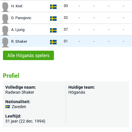
30
-
-
-
-
H. Kret
32
-
-
-
-
D. Panojevic
37
-
-
-
-
A. Ljung
31
-
-
-
-
R. Shaker
Alle Höganäs spelers
Profiel
Volledige naam:
Huidige team:
Radwan Shaker
Höganäs
Nationaliteit:
Zweden
Leeftijd:
31 jaar (22 dec. 1994)