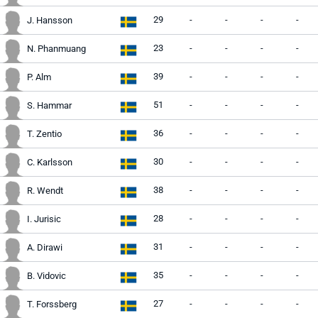
29
-
-
-
-
J. Hansson
23
-
-
-
-
N. Phanmuang
39
-
-
-
-
P. Alm
51
-
-
-
-
S. Hammar
36
-
-
-
-
T. Zentio
30
-
-
-
-
C. Karlsson
38
-
-
-
-
R. Wendt
28
-
-
-
-
I. Jurisic
31
-
-
-
-
A. Dirawi
35
-
-
-
-
B. Vidovic
27
-
-
-
-
T. Forssberg