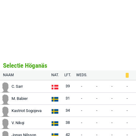
Selectie Höganäs
NAAM
NAT.
LFT.
WEDS.
39
-
-
-
-
C. Sarr
31
-
-
-
-
M. Babier
34
-
-
-
-
Kastriot Sogojeva
38
-
-
-
-
V. Nikqi
42
-
-
-
-
Jonas Nilsson