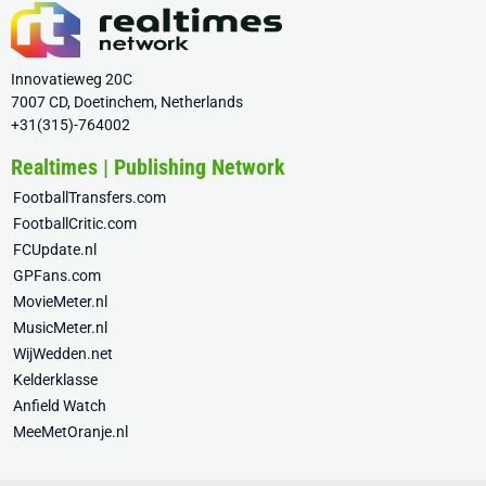
Innovatieweg 20C
7007 CD, Doetinchem, Netherlands
+31(315)-764002
Realtimes | Publishing Network
FootballTransfers.com
FootballCritic.com
FCUpdate.nl
GPFans.com
MovieMeter.nl
MusicMeter.nl
WijWedden.net
Kelderklasse
Anfield Watch
MeeMetOranje.nl