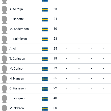
35
-
-
-
-
A. Muzlija
24
-
-
-
-
R. Schotte
30
-
-
-
-
M. Andersson
28
-
-
-
-
R. Holmkvist
25
-
-
-
-
A. Alm
38
-
-
-
-
T. Carlsson
32
-
-
-
-
M. Carlsen
35
-
-
-
-
N. Hansen
22
-
-
-
-
C. Hansson
43
-
-
-
-
F. Lindgren
30
-
-
-
-
M. Ndreca