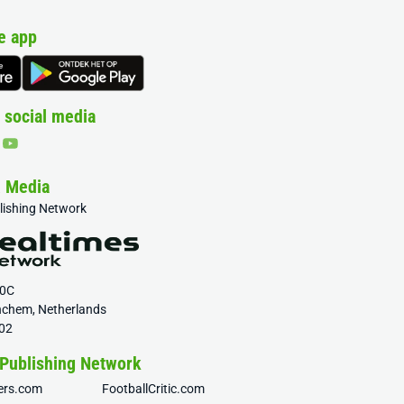
e app
 social media
& Media
blishing Network
20C
nchem, Netherlands
02
 Publishing Network
fers.com
FootballCritic.com