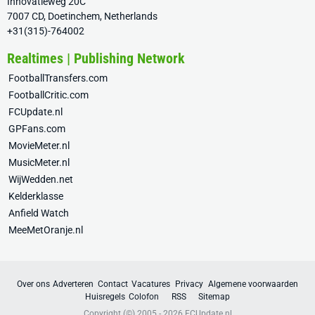
Innovatieweg 20C
7007 CD, Doetinchem, Netherlands
+31(315)-764002
Realtimes | Publishing Network
FootballTransfers.com
FootballCritic.com
FCUpdate.nl
GPFans.com
MovieMeter.nl
MusicMeter.nl
WijWedden.net
Kelderklasse
Anfield Watch
MeeMetOranje.nl
Over ons
Adverteren
Contact
Vacatures
Privacy
Algemene voorwaarden
Huisregels
Colofon
RSS
Sitemap
Copyright (©) 2005 - 2026
FCUpdate.nl