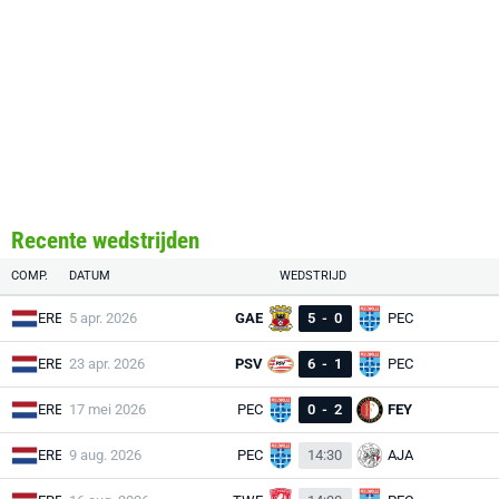
Recente wedstrijden
COMP.
DATUM
WEDSTRIJD
ERE
5 apr. 2026
GAE
5
-
0
PEC
ERE
23 apr. 2026
PSV
6
-
1
PEC
ERE
17 mei 2026
PEC
0
-
2
FEY
ERE
9 aug. 2026
PEC
14:30
AJA