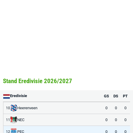
Stand Eredivisie 2026/2027
Eredivisie
GS
DS
PT
Heerenveen
0
0
0
10
NEC
0
0
0
11
PEC
0
0
0
12