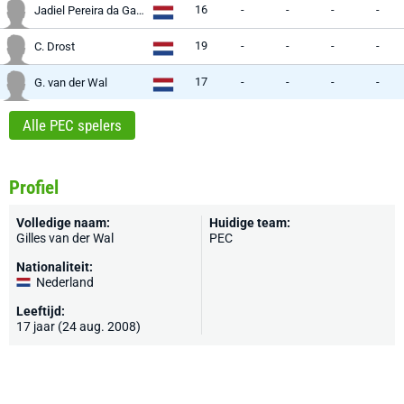
16
-
-
-
-
Jadiel Pereira da Gama
19
-
-
-
-
C. Drost
17
-
-
-
-
G. van der Wal
Alle PEC spelers
Profiel
Volledige naam:
Huidige team:
Gilles van der Wal
PEC
Nationaliteit:
Nederland
Leeftijd:
17 jaar (24 aug. 2008)