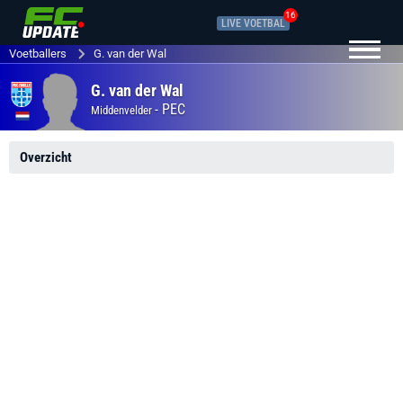
16
LIVE VOETBAL
Voetballers
G. van der Wal
G. van der Wal
-
PEC
Middenvelder
Overzicht