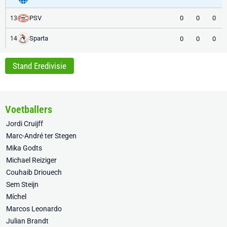
PSV
0
0
0
13
Sparta
0
0
0
14
Stand Eredivisie
Voetballers
Jordi Cruijff
Marc-André ter Stegen
Mika Godts
Michael Reiziger
Couhaib Driouech
Sem Steijn
Míchel
Marcos Leonardo
Julian Brandt