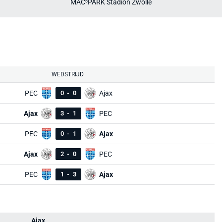
MAC³PARK Stadion Zwolle
WEDSTRIJD
PEC
0
-
0
Ajax
Ajax
3
-
1
PEC
PEC
0
-
1
Ajax
Ajax
2
-
0
PEC
PEC
1
-
3
Ajax
Ajax