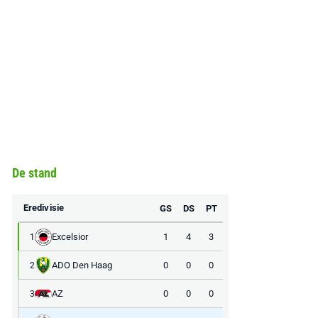
De stand
Eredivisie
GS
DS
PT
Excelsior
1
4
3
1
ADO Den Haag
0
0
0
2
AZ
0
0
0
3