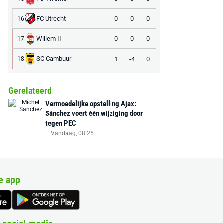
FC Utrecht
0
0
0
16
Willem II
0
0
0
17
SC Cambuur
1
-4
0
18
Gerelateerd
Vermoedelijke opstelling Ajax:
Sánchez voert één wijziging door
tegen PEC
Vandaag, 08:25
e app