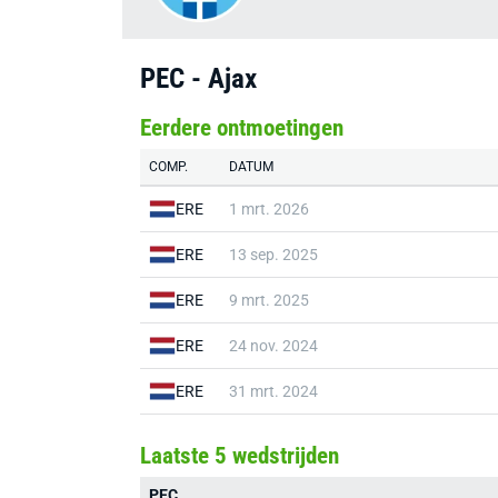
PEC - Ajax
Eerdere ontmoetingen
COMP.
DATUM
ERE
1 mrt. 2026
ERE
13 sep. 2025
ERE
9 mrt. 2025
ERE
24 nov. 2024
ERE
31 mrt. 2024
Laatste 5 wedstrijden
PEC