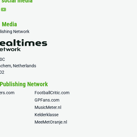
 social media
& Media
blishing Network
20C
nchem, Netherlands
02
 Publishing Network
fers.com
FootballCritic.com
GPFans.com
MusicMeter.nl
Kelderklasse
MeeMetOranje.nl