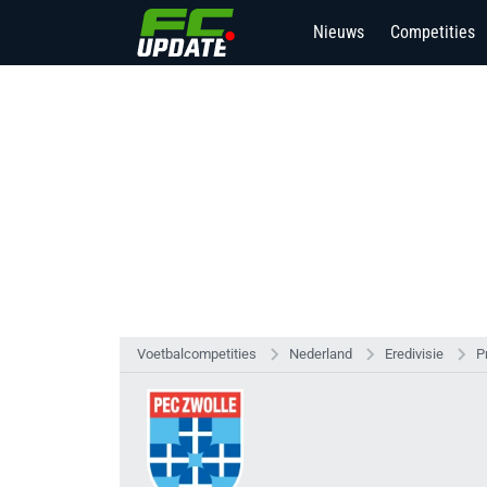
Nieuws
Competities
Voetbalcompetities
Nederland
Eredivisie
P