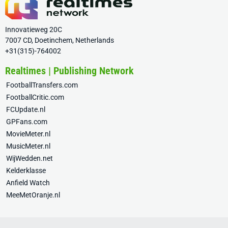
Innovatieweg 20C
7007 CD, Doetinchem, Netherlands
+31(315)-764002
Realtimes | Publishing Network
FootballTransfers.com
FootballCritic.com
FCUpdate.nl
GPFans.com
MovieMeter.nl
MusicMeter.nl
WijWedden.net
Kelderklasse
Anfield Watch
MeeMetOranje.nl