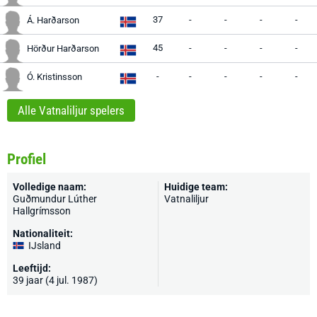
37
-
-
-
-
Á. Harðarson
45
-
-
-
-
Hörður Harðarson
-
-
-
-
-
Ó. Kristinsson
Alle Vatnaliljur spelers
Profiel
Volledige naam:
Huidige team:
Guðmundur Lúther
Vatnaliljur
Hallgrímsson
Nationaliteit:
IJsland
Leeftijd:
39 jaar (4 jul. 1987)