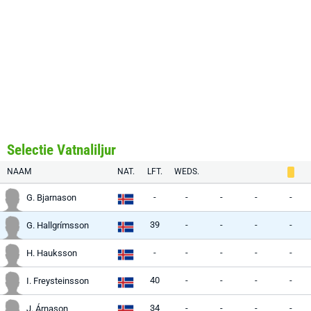
Selectie Vatnaliljur
NAAM
NAT.
LFT.
WEDS.
-
-
-
-
-
G. Bjarnason
39
-
-
-
-
G. Hallgrímsson
-
-
-
-
-
H. Hauksson
40
-
-
-
-
I. Freysteinsson
34
-
-
-
-
J. Árnason