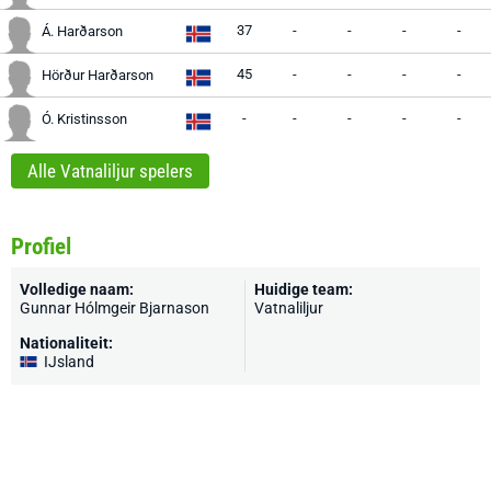
37
-
-
-
-
Á. Harðarson
45
-
-
-
-
Hörður Harðarson
-
-
-
-
-
Ó. Kristinsson
Alle Vatnaliljur spelers
Profiel
Volledige naam:
Huidige team:
Gunnar Hólmgeir Bjarnason
Vatnaliljur
Nationaliteit:
IJsland