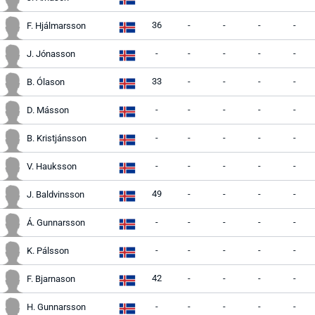
36
-
-
-
-
F. Hjálmarsson
-
-
-
-
-
J. Jónasson
33
-
-
-
-
B. Ólason
-
-
-
-
-
D. Másson
-
-
-
-
-
B. Kristjánsson
-
-
-
-
-
V. Hauksson
49
-
-
-
-
J. Baldvinsson
-
-
-
-
-
Á. Gunnarsson
-
-
-
-
-
K. Pálsson
42
-
-
-
-
F. Bjarnason
-
-
-
-
-
H. Gunnarsson