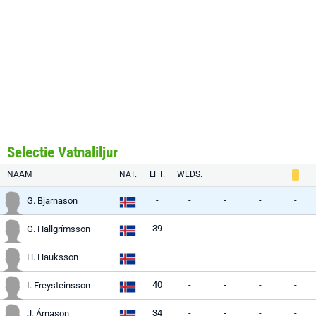
Selectie Vatnaliljur
NAAM
NAT.
LFT.
WEDS.
-
-
-
-
-
G. Bjarnason
39
-
-
-
-
G. Hallgrímsson
-
-
-
-
-
H. Hauksson
40
-
-
-
-
I. Freysteinsson
34
-
-
-
-
J. Árnason