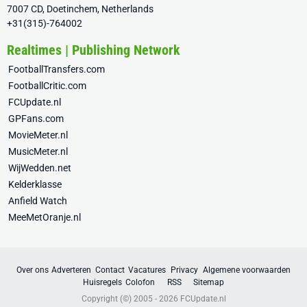
7007 CD, Doetinchem, Netherlands
+31(315)-764002
Realtimes | Publishing Network
FootballTransfers.com
FootballCritic.com
FCUpdate.nl
GPFans.com
MovieMeter.nl
MusicMeter.nl
WijWedden.net
Kelderklasse
Anfield Watch
MeeMetOranje.nl
Over ons
Adverteren
Contact
Vacatures
Privacy
Algemene voorwaarden
Huisregels
Colofon
RSS
Sitemap
Copyright (©) 2005 - 2026
FCUpdate.nl