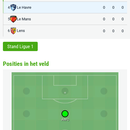
Le Havre
0
0
0
4
Le Mans
0
0
0
5
Lens
0
0
0
6
Stand Ligue 1
Posities in het veld
AMC