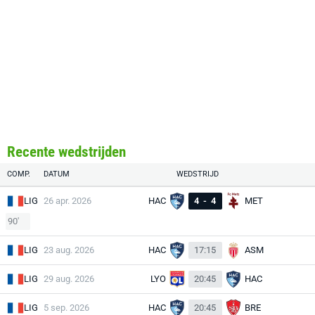
Recente wedstrijden
COMP.
DATUM
WEDSTRIJD
LIG
26 apr. 2026
HAC
4
-
4
MET
90'
LIG
23 aug. 2026
HAC
17:15
ASM
LIG
29 aug. 2026
LYO
20:45
HAC
LIG
5 sep. 2026
HAC
20:45
BRE