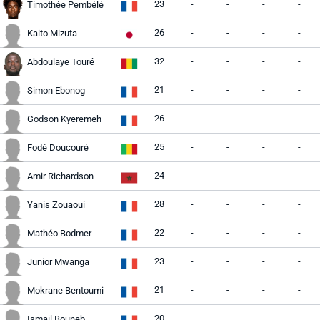
23
-
-
-
-
Timothée Pembélé
26
-
-
-
-
Kaito Mizuta
32
-
-
-
-
Abdoulaye Touré
21
-
-
-
-
Simon Ebonog
26
-
-
-
-
Godson Kyeremeh
25
-
-
-
-
Fodé Doucouré
24
-
-
-
-
Amir Richardson
28
-
-
-
-
Yanis Zouaoui
22
-
-
-
-
Mathéo Bodmer
23
-
-
-
-
Junior Mwanga
21
-
-
-
-
Mokrane Bentoumi
20
-
-
-
-
Ismail Bouneb