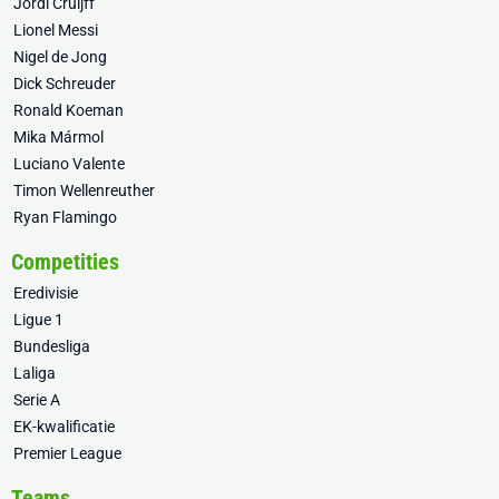
Jordi Cruijff
Lionel Messi
Nigel de Jong
Dick Schreuder
Ronald Koeman
Mika Mármol
Luciano Valente
Timon Wellenreuther
Ryan Flamingo
Competities
Eredivisie
Ligue 1
Bundesliga
Laliga
Serie A
EK-kwalificatie
Premier League
Teams