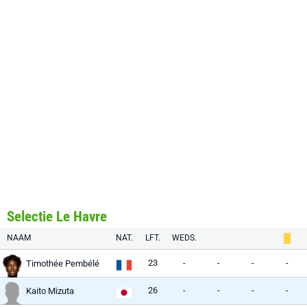
Selectie Le Havre
NAAM
NAT.
LFT.
WEDS.
23
-
-
-
-
Timothée Pembélé
26
-
-
-
-
Kaito Mizuta