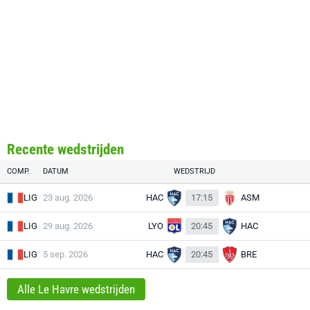
Recente wedstrijden
COMP.
DATUM
WEDSTRIJD
LIG
23 aug. 2026
HAC
17:15
ASM
LIG
29 aug. 2026
LYO
20:45
HAC
LIG
5 sep. 2026
HAC
20:45
BRE
Alle Le Havre wedstrijden