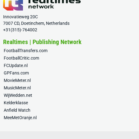
Innovatieweg 20C
7007 CD, Doetinchem, Netherlands
+31(315)-764002
Realtimes | Publishing Network
FootballTransfers.com
FootballCritic.com
FCUpdate.nl
GPFans.com
MovieMeter.nl
MusicMeter.nl
WijWedden.net
Kelderklasse
Anfield Watch
MeeMetOranje.nl