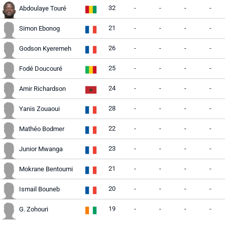
32
-
-
-
-
Abdoulaye Touré
21
-
-
-
-
Simon Ebonog
26
-
-
-
-
Godson Kyeremeh
25
-
-
-
-
Fodé Doucouré
24
-
-
-
-
Amir Richardson
28
-
-
-
-
Yanis Zouaoui
22
-
-
-
-
Mathéo Bodmer
23
-
-
-
-
Junior Mwanga
21
-
-
-
-
Mokrane Bentoumi
20
-
-
-
-
Ismail Bouneb
19
-
-
-
-
G. Zohouri