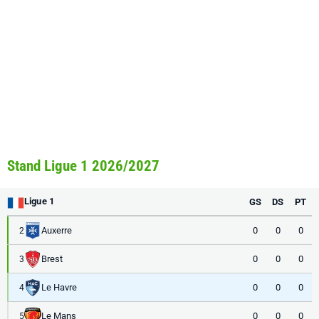
Stand Ligue 1 2026/2027
Ligue 1
GS
DS
PT
Auxerre
0
0
0
2
Brest
0
0
0
3
Le Havre
0
0
0
4
Le Mans
0
0
0
5