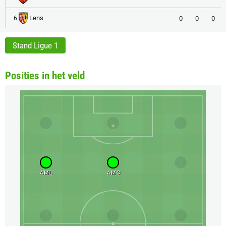
Lens
0
0
0
6
Stand Ligue 1
Posities in het veld
AML
AMC