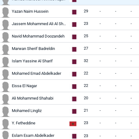
29
-
-
-
Yazan Naim Hussein
23
-
-
-
Jassem Mohammed Ali Al Sharshani
25
-
-
-
Navid Mohammad Doozandeh
27
-
-
-
Marwan Sherif Badreldin
32
-
-
-
Islam Yassine Al Sharif
22
-
-
-
Mohamed Emad Abdelkader
22
-
-
-
Eissa El Nagar
20
-
-
-
Ali Mohammed Shahabi
21
-
-
-
Mohamed Lingliz
23
-
-
-
Y. Fetheddine
Eslam Esam Abdelkader
23
-
-
-