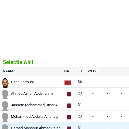
Selectie Ahli
NAAM
NAT.
LFT.
WEDS.
36
-
-
-
Driss Fettouhi
23
-
-
-
Ahmed Azhari Abdelrahim
31
-
-
-
Jassem Mohammed Omer Abdulaziz
23
-
-
-
Mohammed Abdulla Al Ishaq
31
-
-
-
Hamad Mansour Ahmed Rajah