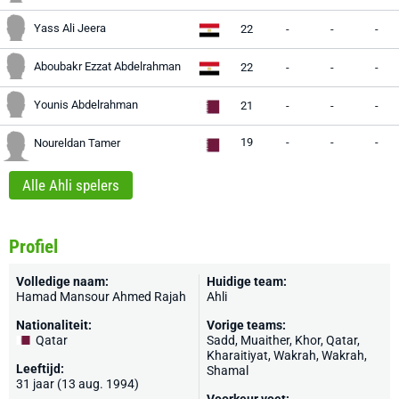
Yass Ali Jeera
22
-
-
-
Aboubakr Ezzat Abdelrahman
22
-
-
-
Younis Abdelrahman
21
-
-
-
19
-
-
-
Noureldan Tamer
Alle Ahli spelers
Profiel
Volledige naam:
Huidige team:
Hamad Mansour Ahmed Rajah
Ahli
Nationaliteit:
Vorige teams:
Qatar
Sadd
, Muaither, Khor, Qatar,
Kharaitiyat, Wakrah, Wakrah,
Leeftijd:
Shamal
31 jaar (13 aug. 1994)