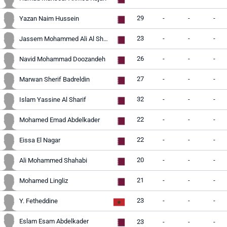
29
-
-
-
Yazan Naim Hussein
23
-
-
-
Jassem Mohammed Ali Al Sharshani
26
-
-
-
Navid Mohammad Doozandeh
27
-
-
-
Marwan Sherif Badreldin
32
-
-
-
Islam Yassine Al Sharif
22
-
-
-
Mohamed Emad Abdelkader
22
-
-
-
Eissa El Nagar
20
-
-
-
Ali Mohammed Shahabi
21
-
-
-
Mohamed Lingliz
23
-
-
-
Y. Fetheddine
Eslam Esam Abdelkader
23
-
-
-