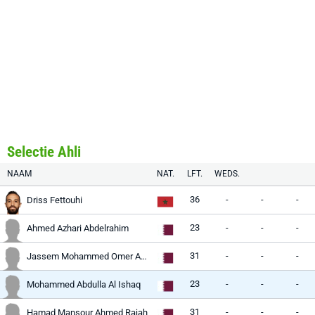
Selectie Ahli
NAAM
NAT.
LFT.
WEDS.
36
-
-
-
Driss Fettouhi
23
-
-
-
Ahmed Azhari Abdelrahim
31
-
-
-
Jassem Mohammed Omer Abdulaziz
23
-
-
-
Mohammed Abdulla Al Ishaq
31
-
-
-
Hamad Mansour Ahmed Rajah