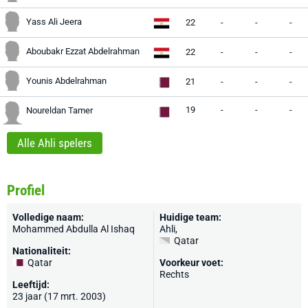
Yass Ali Jeera
22
-
-
-
Aboubakr Ezzat Abdelrahman
22
-
-
-
Younis Abdelrahman
21
-
-
-
19
-
-
-
Noureldan Tamer
Alle Ahli spelers
Profiel
Volledige naam:
Huidige team:
Mohammed Abdulla Al Ishaq
Ahli
,
Qatar
Nationaliteit:
Qatar
Voorkeur voet:
Rechts
Leeftijd:
23 jaar (17 mrt. 2003)