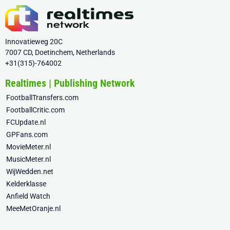
Innovatieweg 20C
7007 CD, Doetinchem, Netherlands
+31(315)-764002
Realtimes | Publishing Network
FootballTransfers.com
FootballCritic.com
FCUpdate.nl
GPFans.com
MovieMeter.nl
MusicMeter.nl
WijWedden.net
Kelderklasse
Anfield Watch
MeeMetOranje.nl