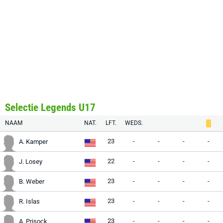
Selectie Legends U17
NAAM
NAT.
LFT.
WEDS.
23
-
-
-
-
A. Kamper
22
-
-
-
-
J. Losey
23
-
-
-
-
B. Weber
23
-
-
-
-
R. Islas
23
-
-
-
-
A. Prisock