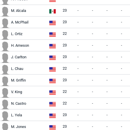
23
-
-
-
-
M. Alcala
23
-
-
-
-
A. McPhail
22
-
-
-
-
L. Ortiz
23
-
-
-
-
H. Arneson
23
-
-
-
-
J. Carlton
22
-
-
-
-
L. Chau
23
-
-
-
-
M. Griffin
22
-
-
-
-
V. King
22
-
-
-
-
N. Castro
23
-
-
-
-
L. Yela
23
-
-
-
-
M. Jones