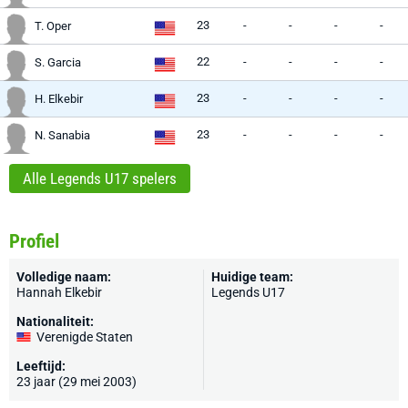
23
-
-
-
-
T. Oper
22
-
-
-
-
S. Garcia
23
-
-
-
-
H. Elkebir
23
-
-
-
-
N. Sanabia
Alle Legends U17 spelers
Profiel
Volledige naam:
Huidige team:
Hannah Elkebir
Legends U17
Nationaliteit:
Verenigde Staten
Leeftijd:
23 jaar (29 mei 2003)