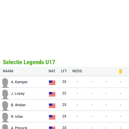
Selectie Legends U17
NAAM
NAT.
LFT.
WEDS.
23
-
-
-
-
A. Kamper
22
-
-
-
-
J. Losey
23
-
-
-
-
B. Weber
23
-
-
-
-
R. Islas
23
-
-
-
-
A. Prisock