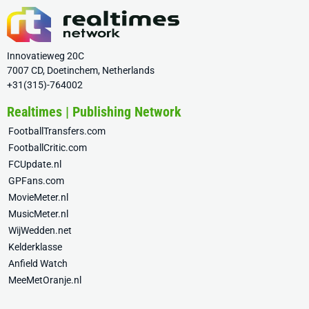
Innovatieweg 20C
7007 CD, Doetinchem, Netherlands
+31(315)-764002
Realtimes | Publishing Network
FootballTransfers.com
FootballCritic.com
FCUpdate.nl
GPFans.com
MovieMeter.nl
MusicMeter.nl
WijWedden.net
Kelderklasse
Anfield Watch
MeeMetOranje.nl