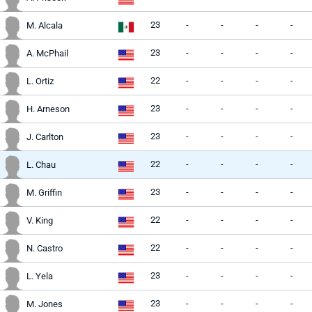
23
-
-
-
-
M. Alcala
23
-
-
-
-
A. McPhail
22
-
-
-
-
L. Ortiz
23
-
-
-
-
H. Arneson
23
-
-
-
-
J. Carlton
22
-
-
-
-
L. Chau
23
-
-
-
-
M. Griffin
22
-
-
-
-
V. King
22
-
-
-
-
N. Castro
23
-
-
-
-
L. Yela
23
-
-
-
-
M. Jones