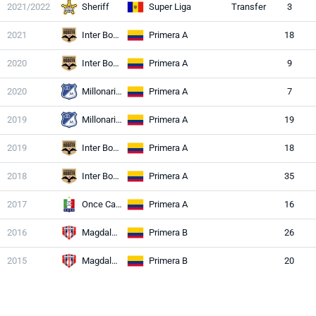
2021/2022
Sheriff
Super Liga
Transfer
3
2021
Inter Bogotá
Primera A
18
2020
Inter Bogotá
Primera A
9
2020
Millonarios
Primera A
7
2019
Millonarios
Primera A
19
2019
Inter Bogotá
Primera A
18
2018
Inter Bogotá
Primera A
35
2017
Once Caldas
Primera A
16
2016
Magdalena
Primera B
26
2015
Magdalena
Primera B
20