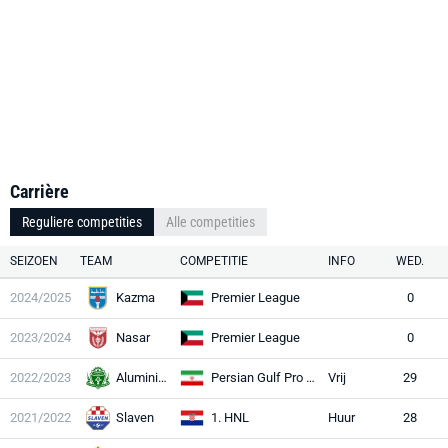
Carrière
Reguliere competities
Alle competities
SEIZOEN
TEAM
COMPETITIE
INFO
WED.
2024/2025
Kazma
Premier League
0
2023/2024
Nasar
Premier League
0
2022/2023
Aluminium Arak
Persian Gulf Pro League
Vrij
29
2021/2022
Slaven
1. HNL
Huur
28