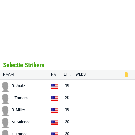
Selectie Strikers
NAAM
NAT.
LFT.
WEDS.
19
-
-
-
-
R. Joutz
20
-
-
-
-
I. Zamora
19
-
-
-
-
B. Miller
20
-
-
-
-
M. Salcedo
20
-
-
-
-
Z. Franco