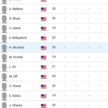
20
-
-
-
-
A. Bahena
20
-
-
-
-
G. Rivas
19
-
-
-
-
C. Harris
20
-
-
-
-
E. Kirkpatrick
20
-
-
-
-
H. Alcantar
19
-
-
-
-
M. Scordo
21
-
-
-
-
L. So
20
-
-
-
-
M. Zill
20
-
-
-
-
C. Flores
19
-
-
-
-
E. Garza
20
-
-
-
-
J. Chavez