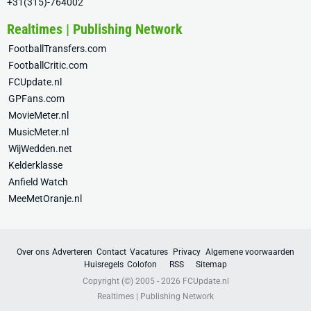
+31(315)-764002
Realtimes | Publishing Network
FootballTransfers.com
FootballCritic.com
FCUpdate.nl
GPFans.com
MovieMeter.nl
MusicMeter.nl
WijWedden.net
Kelderklasse
Anfield Watch
MeeMetOranje.nl
Over ons
Adverteren
Contact
Vacatures
Privacy
Algemene voorwaarden
Huisregels
Colofon
RSS
Sitemap
Copyright (©) 2005 - 2026
FCUpdate.nl
Realtimes | Publishing Network