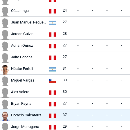
24
-
-
-
-
César Inga
27
-
-
-
-
Juan Manuel Requena
28
-
-
-
-
Jordan Guivin
27
-
-
-
-
Adrián Quiroz
27
-
-
-
-
Jairo Concha
31
-
-
-
-
Héctor Fértoli
30
-
-
-
-
Miguel Vargas
30
-
-
-
-
Alex Valera
27
-
-
-
-
Bryan Reyna
37
-
-
-
-
Horacio Calcaterra
29
-
-
-
-
Jorge Murrugarra