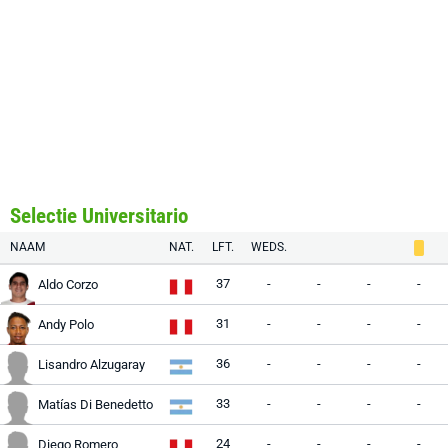
Selectie Universitario
NAAM
NAT.
LFT.
WEDS.
37
-
-
-
-
Aldo Corzo
31
-
-
-
-
Andy Polo
36
-
-
-
-
Lisandro Alzugaray
33
-
-
-
-
Matías Di Benedetto
24
-
-
-
-
Diego Romero