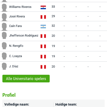
33
-
-
-
-
Williams Riveros
29
-
-
-
-
José Rivera
32
-
-
-
-
Caín Fara
Jhefferson Rodríguez
20
-
-
-
-
N. Rengifo
19
-
-
-
-
C. Loayza
19
-
-
-
-
J. Díaz
20
-
-
-
-
Alle Universitario spelers
Profiel
Volledige naam:
Huidige team: