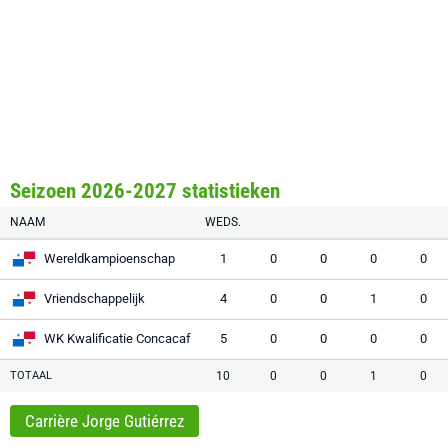
Seizoen 2026-2027 statistieken
NAAM
WEDS.
Wereldkampioenschap
1
0
0
0
0
Vriendschappelijk
4
0
0
1
0
WK Kwalificatie Concacaf
5
0
0
0
0
TOTAAL
10
0
0
1
0
Carrière Jorge Gutiérrez