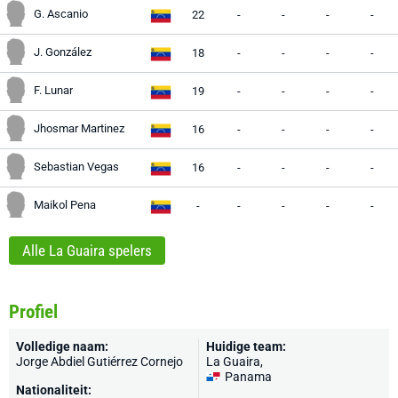
G. Ascanio
22
-
-
-
-
J. González
18
-
-
-
-
F. Lunar
19
-
-
-
-
Jhosmar Martinez
16
-
-
-
-
Sebastian Vegas
16
-
-
-
-
Maikol Pena
-
-
-
-
-
Alle La Guaira spelers
Profiel
Volledige naam:
Huidige team:
Jorge Abdiel Gutiérrez Cornejo
La Guaira
,
Panama
Nationaliteit: