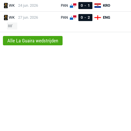
WK
24 jun. 2026
PAN
0
-
1
KRO
WK
27 jun. 2026
PAN
0
-
2
ENG
88'
Alle La Guaira wedstrijden