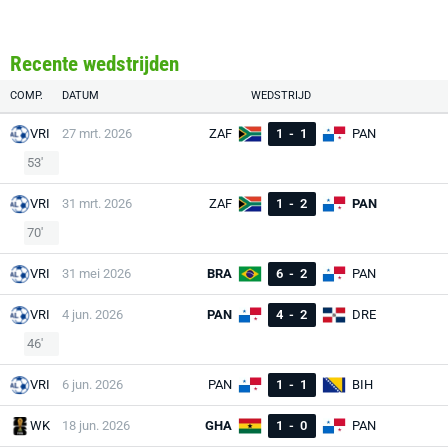
Recente wedstrijden
COMP.
DATUM
WEDSTRIJD
VRI
27 mrt. 2026
ZAF
1
-
1
PAN
53'
VRI
31 mrt. 2026
ZAF
1
-
2
PAN
70'
VRI
31 mei 2026
BRA
6
-
2
PAN
VRI
4 jun. 2026
PAN
4
-
2
DRE
46'
VRI
6 jun. 2026
PAN
1
-
1
BIH
WK
18 jun. 2026
GHA
1
-
0
PAN