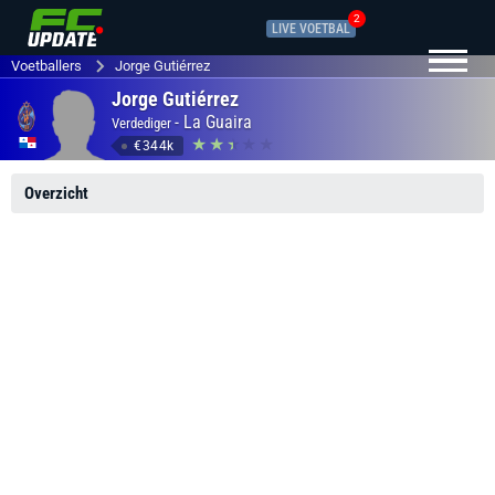
2
LIVE VOETBAL
Voetballers
Jorge Gutiérrez
Jorge Gutiérrez
-
La Guaira
Verdediger
€344k
Overzicht