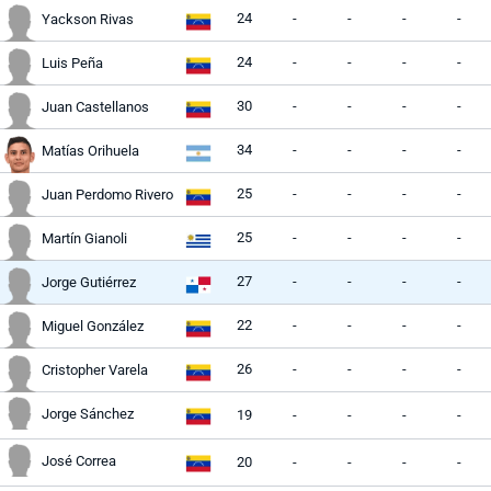
24
-
-
-
-
Yackson Rivas
24
-
-
-
-
Luis Peña
30
-
-
-
-
Juan Castellanos
34
-
-
-
-
Matías Orihuela
25
-
-
-
-
Juan Perdomo Rivero
25
-
-
-
-
Martín Gianoli
27
-
-
-
-
Jorge Gutiérrez
22
-
-
-
-
Miguel González
26
-
-
-
-
Cristopher Varela
Jorge Sánchez
19
-
-
-
-
José Correa
20
-
-
-
-