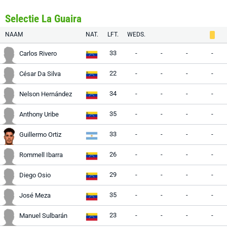
Selectie La Guaira
NAAM
NAT.
LFT.
WEDS.
33
-
-
-
-
Carlos Rivero
22
-
-
-
-
César Da Silva
34
-
-
-
-
Nelson Hernández
35
-
-
-
-
Anthony Uribe
33
-
-
-
-
Guillermo Ortiz
26
-
-
-
-
Rommell Ibarra
29
-
-
-
-
Diego Osio
35
-
-
-
-
José Meza
23
-
-
-
-
Manuel Sulbarán