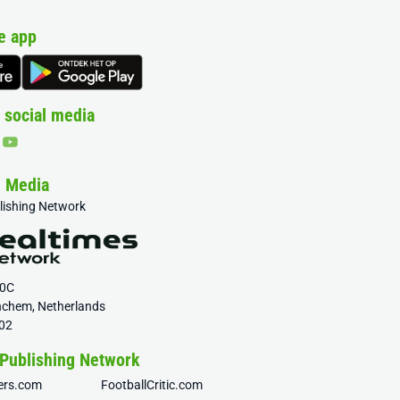
e app
 social media
& Media
blishing Network
20C
nchem, Netherlands
02
 Publishing Network
fers.com
FootballCritic.com