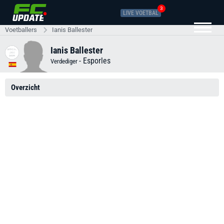
3
LIVE VOETBAL
Voetballers
Ianis Ballester
Ianis Ballester
-
Esporles
Verdediger
Overzicht