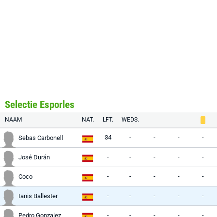
Selectie Esporles
NAAM
NAT.
LFT.
WEDS.
34
-
-
-
-
Sebas Carbonell
-
-
-
-
-
José Durán
-
-
-
-
-
Coco
-
-
-
-
-
Ianis Ballester
-
-
-
-
-
Pedro Gonzalez