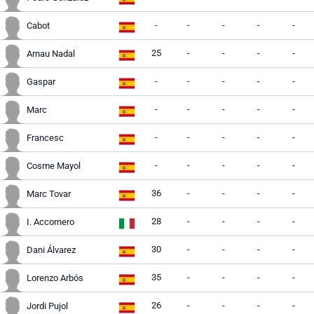
-
-
-
-
-
Cabot
25
-
-
-
-
Arnau Nadal
-
-
-
-
-
Gaspar
-
-
-
-
-
Marc
-
-
-
-
-
Francesc
-
-
-
-
-
Cosme Mayol
36
-
-
-
-
Marc Tovar
28
-
-
-
-
I. Accornero
30
-
-
-
-
Dani Álvarez
35
-
-
-
-
Lorenzo Arbós
26
-
-
-
-
Jordi Pujol