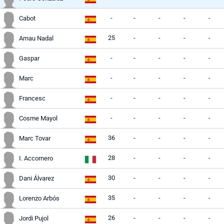
-
-
-
-
-
Cabot
25
-
-
-
-
Arnau Nadal
-
-
-
-
-
Gaspar
-
-
-
-
-
Marc
-
-
-
-
-
Francesc
-
-
-
-
-
Cosme Mayol
36
-
-
-
-
Marc Tovar
28
-
-
-
-
I. Accornero
30
-
-
-
-
Dani Álvarez
35
-
-
-
-
Lorenzo Arbós
26
-
-
-
-
Jordi Pujol