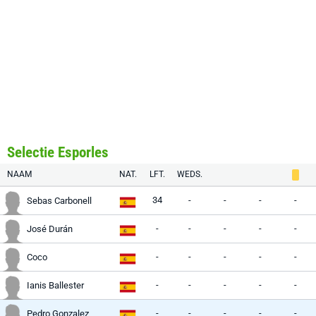
Selectie Esporles
NAAM
NAT.
LFT.
WEDS.
34
-
-
-
-
Sebas Carbonell
-
-
-
-
-
José Durán
-
-
-
-
-
Coco
-
-
-
-
-
Ianis Ballester
-
-
-
-
-
Pedro Gonzalez