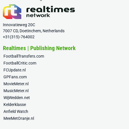
Innovatieweg 20C
7007 CD, Doetinchem, Netherlands
+31(315)-764002
Realtimes | Publishing Network
FootballTransfers.com
FootballCritic.com
FCUpdate.nl
GPFans.com
MovieMeter.nl
MusicMeter.nl
WijWedden.net
Kelderklasse
Anfield Watch
MeeMetOranje.nl