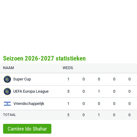
Seizoen 2026-2027 statistieken
NAAM
WEDS.
Super Cup
1
0
0
0
0
UEFA Europa League
3
0
1
0
0
Vriendschappelijk
1
0
0
0
0
TOTAAL
5
0
1
0
0
Carrière Ido Shahar