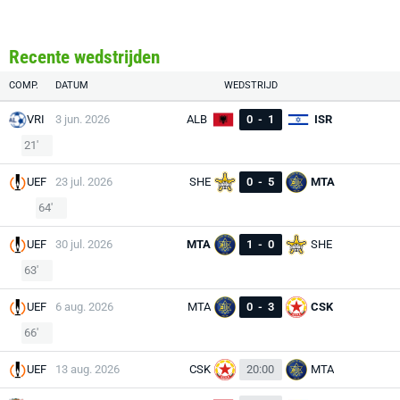
Recente wedstrijden
COMP.
DATUM
WEDSTRIJD
VRI
3 jun. 2026
ALB
0
-
1
ISR
21'
UEF
23 jul. 2026
SHE
0
-
5
MTA
64'
UEF
30 jul. 2026
MTA
1
-
0
SHE
63'
UEF
6 aug. 2026
MTA
0
-
3
CSK
66'
UEF
13 aug. 2026
CSK
20:00
MTA