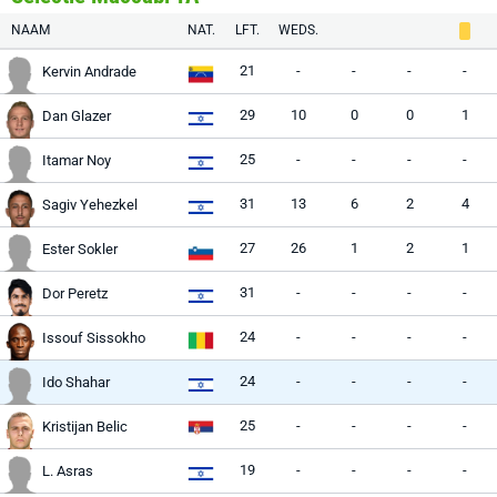
NAAM
NAT.
LFT.
WEDS.
21
-
-
-
-
Kervin Andrade
29
10
0
0
1
Dan Glazer
25
-
-
-
-
Itamar Noy
31
13
6
2
4
Sagiv Yehezkel
27
26
1
2
1
Ester Sokler
31
-
-
-
-
Dor Peretz
24
-
-
-
-
Issouf Sissokho
24
-
-
-
-
Ido Shahar
25
-
-
-
-
Kristijan Belic
19
-
-
-
-
L. Asras