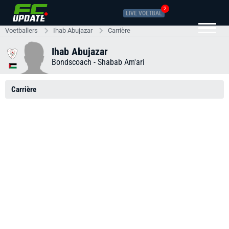
2
LIVE VOETBAL
Voetballers
Ihab Abujazar
Carrière
Ihab Abujazar
Bondscoach -
Shabab Am'ari
Carrière