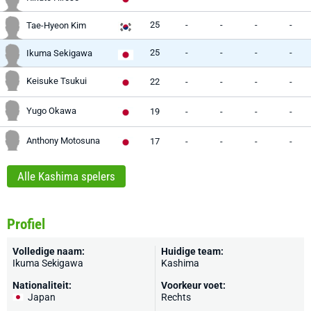
25
-
-
-
-
Tae-Hyeon Kim
25
-
-
-
-
Ikuma Sekigawa
Keisuke Tsukui
22
-
-
-
-
Yugo Okawa
19
-
-
-
-
Anthony Motosuna
17
-
-
-
-
Alle Kashima spelers
Profiel
Volledige naam:
Huidige team:
Ikuma Sekigawa
Kashima
Nationaliteit:
Voorkeur voet:
Japan
Rechts