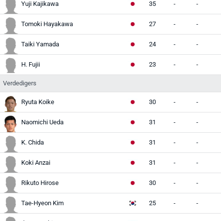
Yuji Kajikawa
35
-
-
Tomoki Hayakawa
27
-
-
Taiki Yamada
24
-
-
H. Fujii
23
-
-
Verdedigers
Ryuta Koike
30
-
-
Naomichi Ueda
31
-
-
K. Chida
31
-
-
Koki Anzai
31
-
-
Rikuto Hirose
30
-
-
Tae-Hyeon Kim
25
-
-