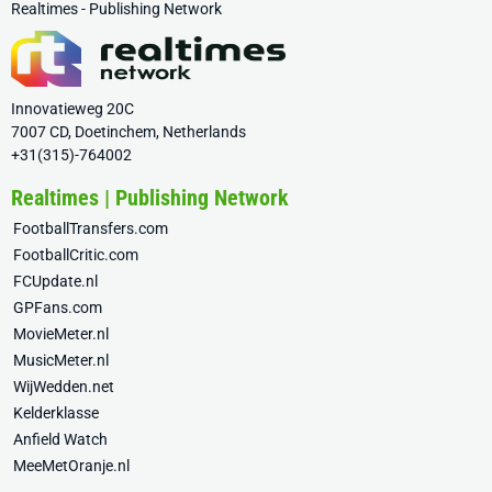
Realtimes - Publishing Network
Innovatieweg 20C
7007 CD, Doetinchem, Netherlands
+31(315)-764002
Realtimes | Publishing Network
FootballTransfers.com
FootballCritic.com
FCUpdate.nl
GPFans.com
MovieMeter.nl
MusicMeter.nl
WijWedden.net
Kelderklasse
Anfield Watch
MeeMetOranje.nl