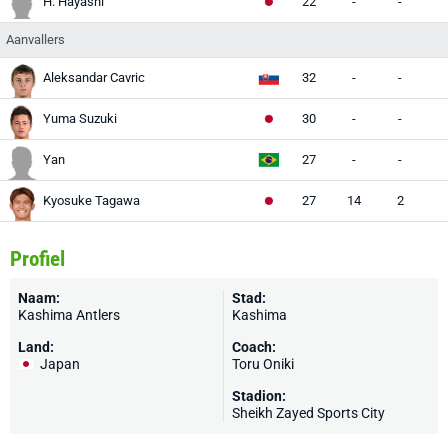
H. Hayashi
22
-
-
Aanvallers
Aleksandar Cavric
32
-
-
Yuma Suzuki
30
-
-
Yan
27
-
-
Kyosuke Tagawa
27
14
2
Profiel
Naam:
Stad:
Kashima Antlers
Kashima
Land:
Coach:
Japan
Toru Oniki
Stadion:
Sheikh Zayed Sports City