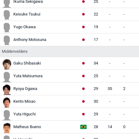
Ikuma Sekigawa
25
-
-
Keisuke Tsukui
22
-
-
Yugo Okawa
19
-
-
Anthony Motosuna
17
-
-
Middenvelders
Gaku Shibasaki
34
-
-
Yuta Matsumura
25
-
-
Ryoya Ogawa
29
35
2
Kento Misao
30
-
-
Yuta Higuchi
29
-
-
Matheus Bueno
28
14
0