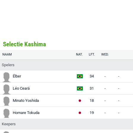
Selectie Kashima
NAAM
NAT.
LFT.
WED.
Spelers
Élber
34
-
-
Léo Ceará
31
-
-
Minato Yoshida
18
-
-
Homare Tokuda
19
-
-
Keepers