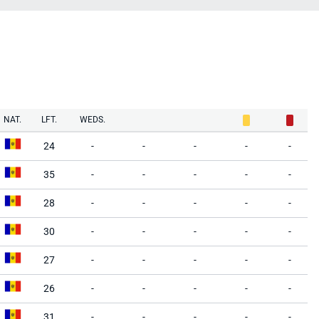
NAT.
LFT.
WEDS.
24
-
-
-
-
-
35
-
-
-
-
-
28
-
-
-
-
-
30
-
-
-
-
-
27
-
-
-
-
-
26
-
-
-
-
-
31
-
-
-
-
-