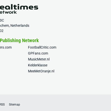
20C
nchem, Netherlands
02
 Publishing Network
fers.com
FootballCritic.com
GPFans.com
MusicMeter.nl
Kelderklasse
MeeMetOranje.nl
RSS
Sitemap