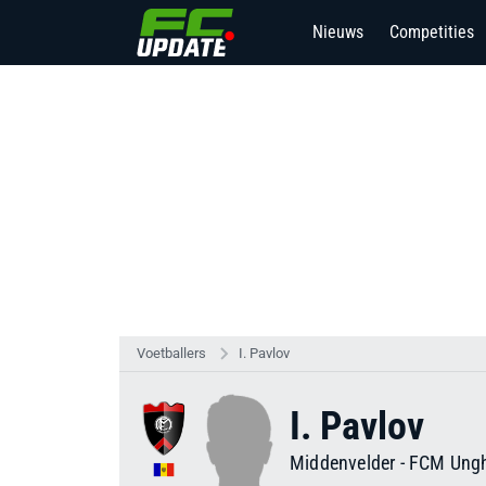
Nieuws
Competities
Voetballers
I. Pavlov
I. Pavlov
Middenvelder
-
FCM Ungh