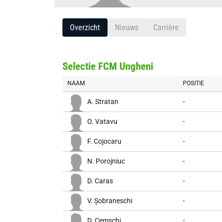
Overzicht
Nieuws
Carrière
Selectie FCM Ungheni
NAAM
POSITIE
A. Stratan
-
O. Vatavu
-
F. Cojocaru
-
N. Porojniuc
-
D. Caras
-
V. Șobraneschi
-
D. Cemschi
-