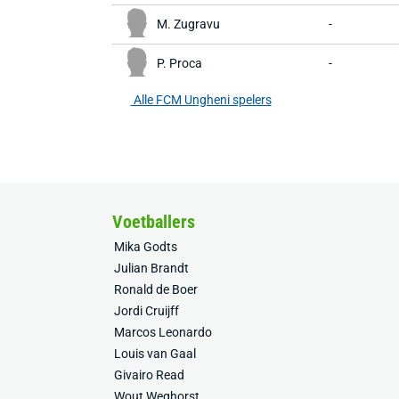
M. Zugravu
-
P. Proca
-
Alle FCM Ungheni spelers
Voetballers
Mika Godts
Julian Brandt
Ronald de Boer
Jordi Cruijff
Marcos Leonardo
Louis van Gaal
Givairo Read
Wout Weghorst