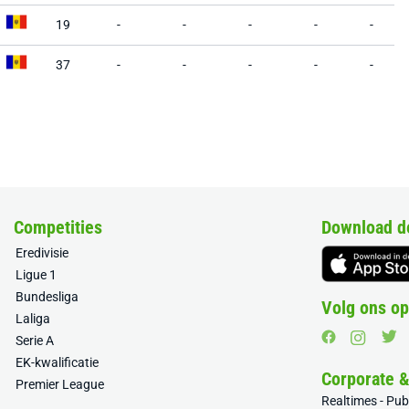
19
-
-
-
-
-
37
-
-
-
-
-
Competities
Download d
Eredivisie
Ligue 1
Bundesliga
Volg ons op
Laliga
Serie A
EK-kwalificatie
Corporate 
Premier League
Realtimes - Pu