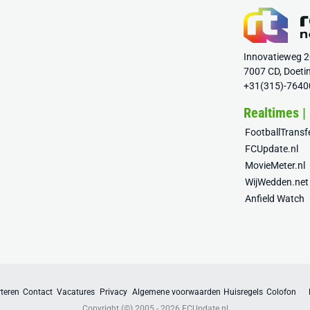
Innovatieweg 
7007 CD, Doeti
+31(315)-7640
Realtimes |
FootballTrans
FCUpdate.nl
MovieMeter.nl
WijWedden.net
Anfield Watch
teren
Contact
Vacatures
Privacy
Algemene voorwaarden
Huisregels
Colofon
Copyright (©) 2005 - 2026
FCUpdate.nl