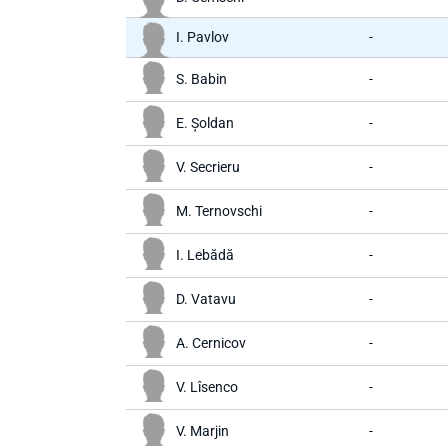
I. Pavlov
-
S. Babin
-
E. Șoldan
-
V. Secrieru
-
M. Ternovschi
-
I. Lebădă
-
D. Vatavu
-
A. Cernicov
-
V. Lîsenco
-
V. Marjin
-